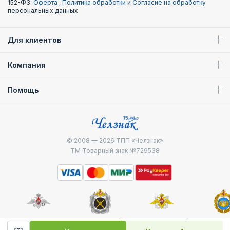
152-ФЗ:
Оферта
,
Политика обработки
и
Согласие на обработку
персональных данных
Для клиентов
Компания
Помощь
© 2008 — 2026
ТПП «Челзнак»
ТМ Товарный знак №729538
Министерство
Генштаб ВС РФ
Военно-морской
Воздуш