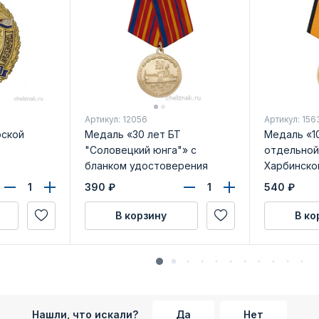
Артикул: 12056
Артикул: 156
рской
Медаль «30 лет БТ
Медаль «10
"Соловецкий юнга"» с
отдельной
бланком удостоверения
Харбинско
бланком у
390
₽
540
₽
В корзину
В ко
Нашли, что искали?
Да
Нет