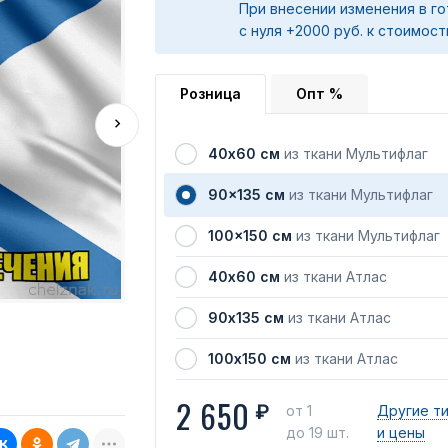
При внесении изменения в го
с нуля +2000 руб. к стоимост
Розница
Опт %
40х60 см
из ткани Мультифлаг
90x135 см
из ткани Мультифлаг
100x150 см
из ткани Мультифлаг
40х60 см
из ткани Атлас
90х135 см
из ткани Атлас
100х150 см
из ткани Атлас
2 650
₽
от 1
Другие т
до 19 шт.
и цены