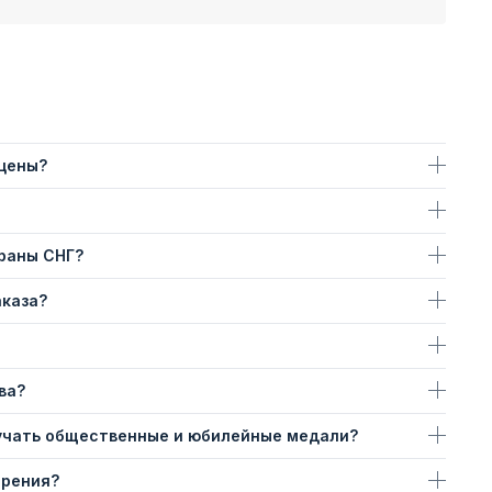
 цены?
траны СНГ?
аказа?
ва?
учать общественные и юбилейные медали?
ерения?