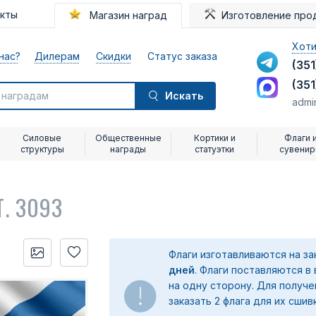
акты
Магазин наград
Изготовление про
Хоти
нас?
Дилерам
Скидки
Статус заказа
(351
(351
Искать
admi
Силовые
Общественные
Кортики и
Флаги 
структуры
награды
статуэтки
сувени
Т. 3093
Флаги изготавливаются на з
дней
. Флаги поставляются в
на одну сторону. Для получ
заказать 2 флага для их сшив