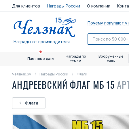
Для клиентов
Награды России
О компании
Конт
Почему покупают у 
Награды от производителя
Награды по
Вооруженные
Памятные даты
темам
силы
Челзнак.ру
Награды России
Флаги
АНДРЕЕВСКИЙ ФЛАГ МБ 15
АР
Флаги