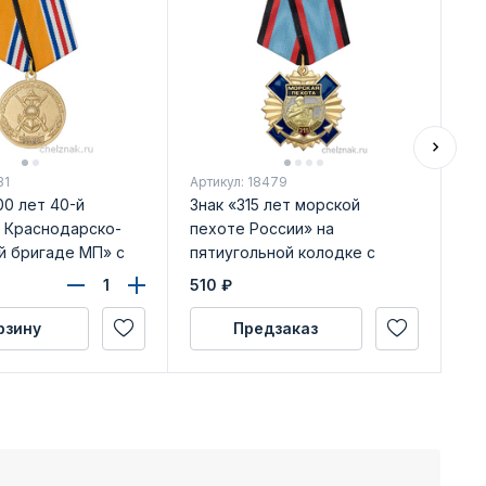
31
Артикул: 18479
Арт
0 лет 40-й
Знак «315 лет морской
Зн
 Краснодарско-
пехоте России» на
по
й бригаде МП» с
пятиугольной колодке с
достоверения
бланком удостоверения
510
₽
10
рзину
Предзаказ