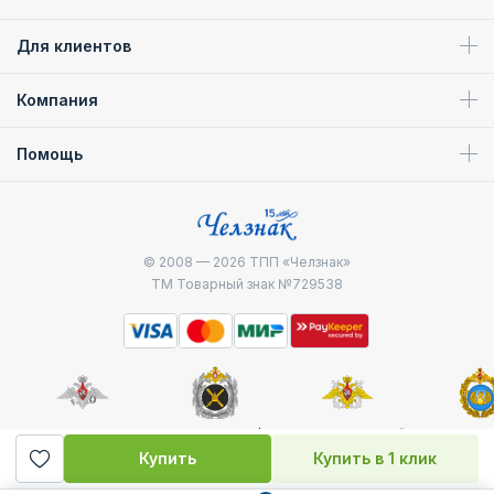
Для клиентов
Компания
Помощь
© 2008 — 2026
ТПП «Челзнак»
ТМ Товарный знак №729538
Министерство
Генштаб ВС РФ
Военно-морской
Воздуш
обороны
флот
десантные
Купить
Купить в 1 клик