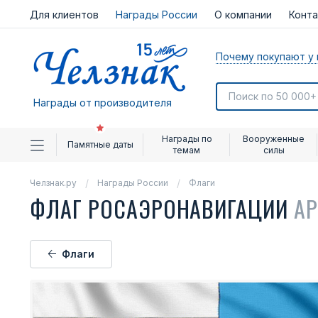
Для клиентов
Награды России
О компании
Конт
Почему покупают у 
Награды от производителя
Награды по
Вооруженные
Памятные даты
темам
силы
Челзнак.ру
Награды России
Флаги
ФЛАГ РОСАЭРОНАВИГАЦИИ
АР
Флаги