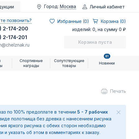
Город:
Москва
Личный кабинет
дукции
те позвонить?
Избранные (
0
)
Корзина (0)
) 2-174-200
изделий: 0, на сумму 0 ₽
) 2-174-201
Корзина пуста
n@chelznak.ru
81
и
Спортивные
Сопутствующие
Новинки
ры
награды
товары
Печать
аказ по 100% предоплате в течении
5 - 7 рабочих
 виде полотнища без древка с нанесением рисунка
ения яркого рисунка с обеих сторон необходимо
ки и указать об этом в комментариях к заказу.