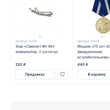
Артикул: 14262
Артикул: 17678
Знак «Самолет Ил-96»
Медаль «75 лет 40
(нейзильбер, 2 пуссеты)
Авиационному
истребительному 
бланком удостове
320
₽
440
₽
Предзаказ
В корзину