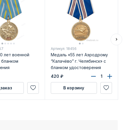
57
Артикул: 18456
Арт
0 лет военной
Медаль «55 лет Аэродрому
Ме
с бланком
“Калачёво” г. Челябинск» с
ав
ения
бланком удостоверения
по
бл
420
₽
49
заказ
В корзину