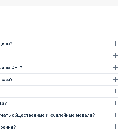
 цены?
траны СНГ?
аказа?
ва?
учать общественные и юбилейные медали?
ерения?