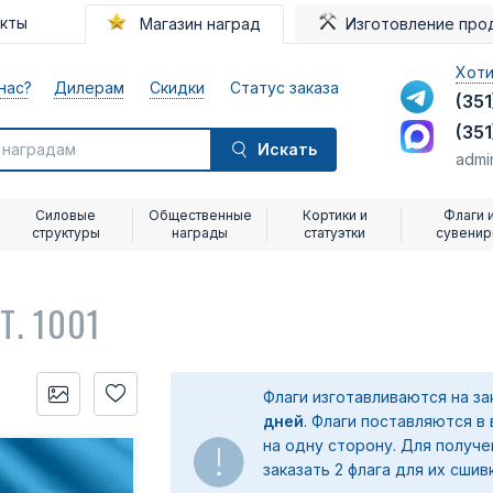
акты
Магазин наград
Изготовление про
Хоти
нас?
Дилерам
Скидки
Статус заказа
(351
(351
Искать
admi
Силовые
Общественные
Кортики и
Флаги 
структуры
награды
статуэтки
сувени
Т. 1001
Флаги изготавливаются на з
дней
. Флаги поставляются в
на одну сторону. Для получ
заказать 2 флага для их сшив