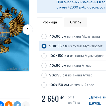
При внесении изменения в го
с нуля +2000 руб. к стоимост
Розница
Опт %
40х60 см
из ткани Мультифлаг
90x135 см
из ткани Мультифлаг
100x150 см
из ткани Мультифлаг
40х60 см
из ткани Атлас
90х135 см
из ткани Атлас
100х150 см
из ткани Атлас
2 650
₽
от 1
Другие т
до 19 шт.
и цены