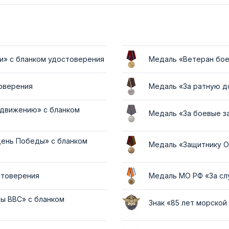
и» с бланком удостоверения
Медаль «Ветеран бое
товерения
Медаль «За ратную д
 движению» с бланком
Медаль «За боевые з
День Победы» с бланком
Медаль «Защитнику О
стоверения
Медаль МО РФ «За сл
ы ВВС» с бланком
Знак «85 лет морско