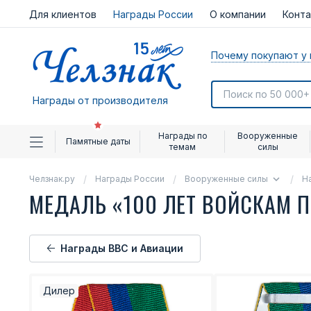
Для клиентов
Награды России
О компании
Конт
Почему покупают у 
Награды от производителя
Награды по
Вооруженные
Памятные даты
темам
силы
Челзнак.ру
Награды России
Вооруженные силы
Н
МЕДАЛЬ «100 ЛЕТ ВОЙСКАМ 
Награды ВВС и Авиации
Дилер