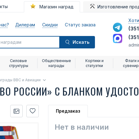
акты
Магазин наград
Изготовление про
Хоти
нас?
Дилерам
Скидки
Статус заказа
(351
(351
Искать
admi
Силовые
Общественные
Кортики и
Флаги 
структуры
награды
статуэтки
сувени
аграды ВВС и Авиации
ПВО РОССИИ» С БЛАНКОМ УДОСТ
Предзаказ
Нет в наличии