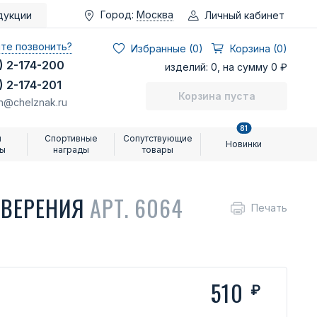
Город:
Москва
Личный кабинет
дукции
те позвонить?
Избранные (
0
)
Корзина (0)
) 2-174-200
изделий: 0, на сумму 0 ₽
) 2-174-201
Корзина пуста
n@chelznak.ru
81
и
Спортивные
Сопутствующие
Новинки
ры
награды
товары
ОВЕРЕНИЯ
АРТ. 6064
Печать
510
₽