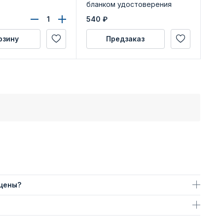
бланком удостоверения
мённому полку»
540
₽
12
рзину
Предзаказ
 цены?