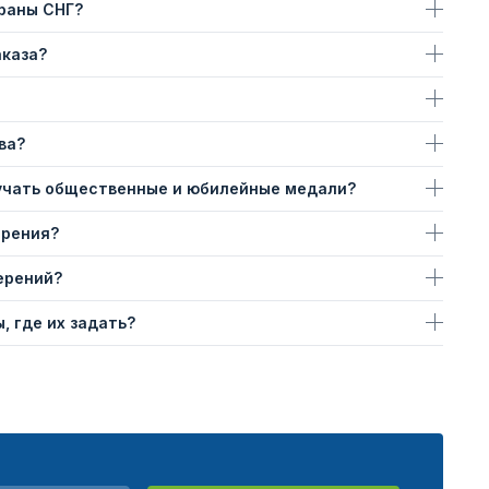
траны СНГ?
аказа?
ва?
учать общественные и юбилейные медали?
ерения?
ерений?
, где их задать?