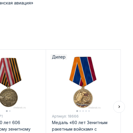
анская авиация»
Дилер
Ди
71
Артикул: 18666
Арт
0 лет 606
Медаль «60 лет Зенитным
Ко
ому зенитному
ракетным войскам» с
на