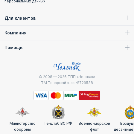
персональных данных
Для клиентов
Компания
Помощь
© 2008 — 2026
ТПП «Челзнак»
ТМ Товарный знак №729538
Министерство
Генштаб ВС РФ
Военно-морской
Воздуш
обороны
флот
десантные