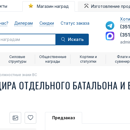
акты
Магазин наград
Изготовление про
Хоти
нас?
Дилерам
Скидки
Статус заказа
(351
(351
Искать
admi
Силовые
Общественные
Кортики и
Флаги 
структуры
награды
статуэтки
сувени
олжностные знаки ВС
РА ОТДЕЛЬНОГО БАТАЛЬОНА И 
Предзаказ