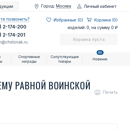
Город:
Москва
Личный кабинет
дукции
те позвонить?
Избранные (
0
)
Корзина (0)
) 2-174-200
изделий: 0, на сумму 0 ₽
) 2-174-201
Корзина пуста
n@chelznak.ru
80
и
Спортивные
Сопутствующие
Новинки
ры
награды
товары
ЕМУ РАВНОЙ ВОИНСКОЙ
Печать