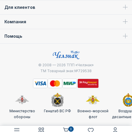
Для клиентов
Компания
Помощь
© 2008 — 2026
ТПП «Челзнак»
ТМ Товарный знак №729538
Министерство
Генштаб ВС РФ
Военно-морской
Воздуш
обороны
флот
десантные
0