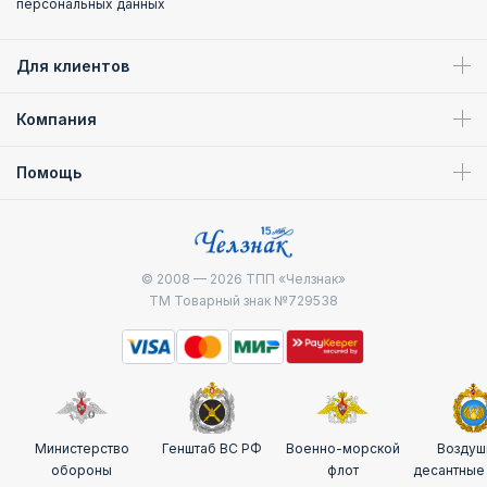
персональных данных
Для клиентов
Компания
Помощь
© 2008 — 2026
ТПП «Челзнак»
ТМ Товарный знак №729538
Министерство
Генштаб ВС РФ
Военно-морской
Воздуш
обороны
флот
десантные