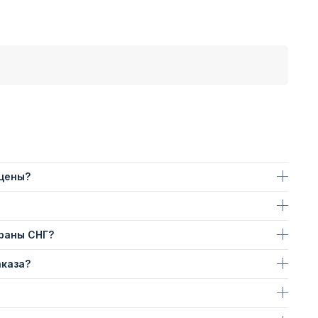
 цены?
траны СНГ?
аказа?