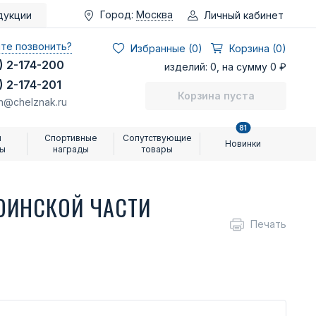
Город:
Москва
Личный кабинет
дукции
те позвонить?
Избранные (
0
)
Корзина (0)
) 2-174-200
изделий: 0, на сумму 0 ₽
) 2-174-201
Корзина пуста
n@chelznak.ru
81
и
Спортивные
Сопутствующие
Новинки
ры
награды
товары
ОИНСКОЙ ЧАСТИ
Печать