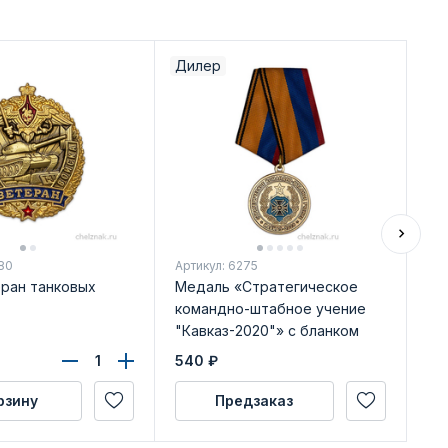
Дилер
Ди
80
Артикул: 6275
Арт
еран танковых
Медаль «Стратегическое
Ме
командно-штабное учение
об
"Кавказ-2020"» с бланком
бл
удостоверения
540
₽
54
рзину
Предзаказ