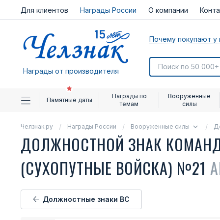
Для клиентов
Награды России
О компании
Конт
Почему покупают у 
Награды от производителя
Награды по
Вооруженные
Памятные даты
темам
силы
Челзнак.ру
Награды России
Вооруженные силы
Д
ДОЛЖНОСТНОЙ ЗНАК КОМАНД
(СУХОПУТНЫЕ ВОЙСКА) №21
А
Должностные знаки ВС