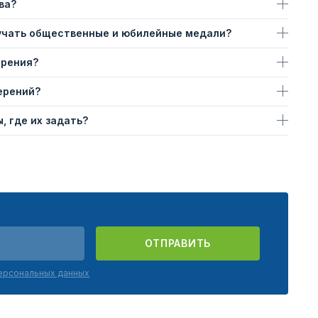
ва?
учать общественные и юбилейные медали?
ерения?
ерений?
, где их задать?
ОТПРАВИТЬ
персональных данных