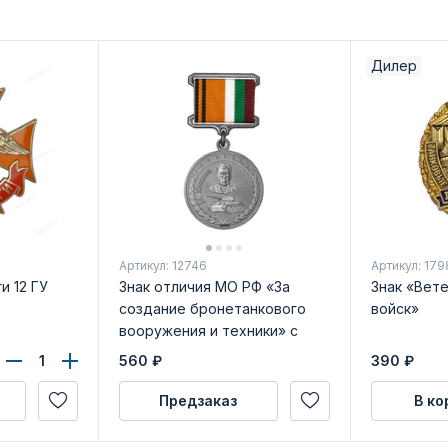
Дилер
Артикул: 12746
Артикул: 179
и 12 ГУ
Знак отличия МО РФ «За
Знак «Вет
создание бронетанкового
войск»
вооружения и техники» с
бланком удостоверения
560
₽
390
₽
Предзаказ
В ко