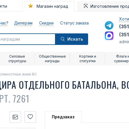
акты
Магазин наград
Изготовление про
Хоти
нас?
Дилерам
Скидки
Статус заказа
(351
(351
Искать
admi
Силовые
Общественные
Кортики и
Флаги 
структуры
награды
статуэтки
сувени
олжностные знаки ВС
ИРА ОТДЕЛЬНОГО БАТАЛЬОНА, В
РТ. 7261
Предзаказ