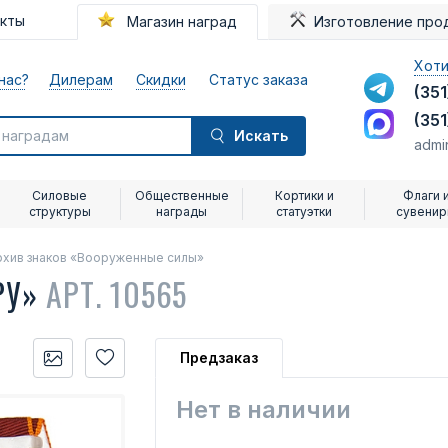
акты
Магазин наград
Изготовление про
Хоти
нас?
Дилерам
Скидки
Статус заказа
(351
(351
Искать
admi
Силовые
Общественные
Кортики и
Флаги 
структуры
награды
статуэтки
сувени
рхив знаков «Вооруженные силы»
РУ»
АРТ. 10565
Предзаказ
Нет в наличии