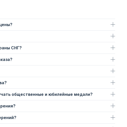
 цены?
траны СНГ?
аказа?
ва?
учать общественные и юбилейные медали?
ерения?
ерений?