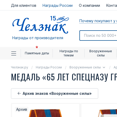
Для клиентов
Награды России
О компании
Конт
Почему покупают у 
Награды от производителя
Награды по
Вооруженные
Памятные даты
темам
силы
Челзнак.ру
Награды России
Вооруженные силы
А
МЕДАЛЬ «65 ЛЕТ СПЕЦНАЗУ Г
Архив знаков «Вооруженные силы»
Архив