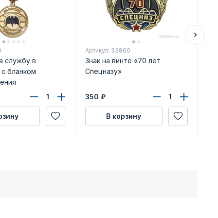
0
Артикул: 33860
Арт
а службу в
Знак на винте «70 лет
Вы
 с бланком
Спецназу»
сп
ения
350
₽
49
рзину
В корзину