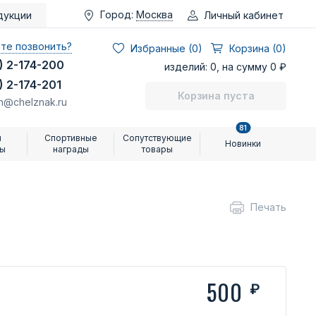
Город:
Москва
Личный кабинет
дукции
те позвонить?
Избранные (
0
)
Корзина (0)
) 2-174-200
изделий: 0, на сумму 0 ₽
) 2-174-201
Корзина пуста
n@chelznak.ru
81
и
Спортивные
Сопутствующие
Новинки
ры
награды
товары
Печать
500
₽