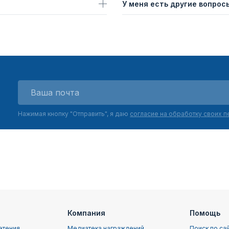
У меня есть другие вопросы
Нажимая кнопку "Отправить", я даю
согласие на обработку своих 
Компания
Помощь
етения
Медиатека награждений
Поиск по са