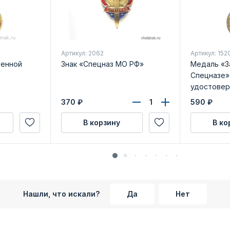
Артикул: 2062
Артикул: 152
оенной
Знак «Спецназ МО РФ»
Медаль «З
Спецназе»
удостовер
370
₽
590
₽
В корзину
В ко
Нашли, что искали?
Да
Нет