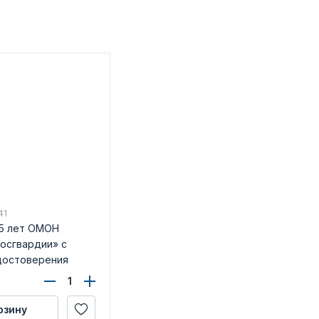
41
5 лет ОМОН
Росгвардии» с
достоверения
рзину