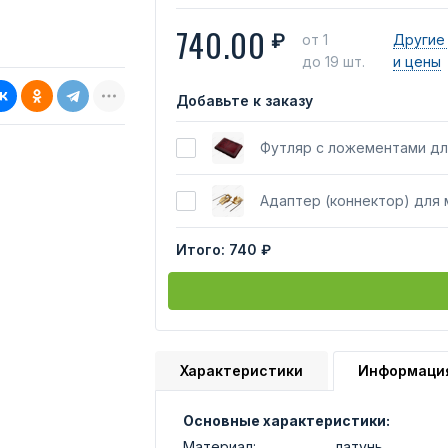
740.00
₽
от 1
Другие
до 19 шт.
и цены
Добавьте к заказу
Футляр с ложементами дл
Адаптер (коннектор) для
Итого:
740 ₽
Характеристики
Информаци
Основные характеристики:
Материал:
латунь