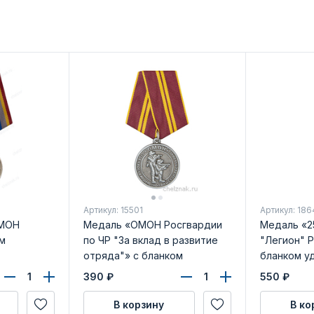
Артикул: 15501
Артикул: 186
ОМОН
Медаль «ОМОН Росгвардии
Медаль «2
м
по ЧР "За вклад в развитие
"Легион" 
отряда"» с бланком
бланком у
удостоверения
390
₽
550
₽
В корзину
В ко