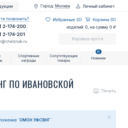
Город:
Москва
Личный кабинет
дукции
те позвонить?
Избранные (
0
)
Корзина (0)
) 2-174-200
изделий: 0, на сумму 0 ₽
) 2-174-201
Корзина пуста
n@chelznak.ru
81
и
Спортивные
Сопутствующие
Новинки
ры
награды
товары
НГ ПО ИВАНОВСКОЙ
Печать
дложение
`ОМОН УФСВНГ`