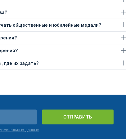
ва?
учать общественные и юбилейные медали?
ерения?
ерений?
, где их задать?
ОТПРАВИТЬ
персональных данных