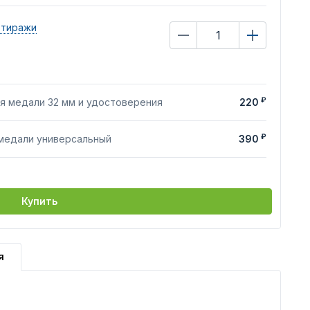
 тиражи
₽
я медали 32 мм и удостоверения
220
₽
 медали универсальный
390
Купить
я