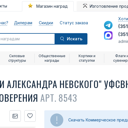
акты
Магазин наград
Изготовление про
Хоти
нас?
Дилерам
Скидки
Статус заказа
(351
(351
Искать
admi
Силовые
Общественные
Кортики и
Флаги 
структуры
награды
статуэтки
сувени
НИ АЛЕКСАНДРА НЕВСКОГО" УФСВ
ТОВЕРЕНИЯ
АРТ. 8543
Скачать Коммерческое пре