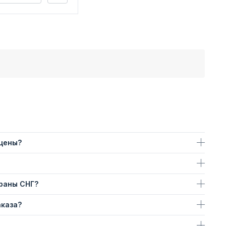
 цены?
траны СНГ?
аказа?