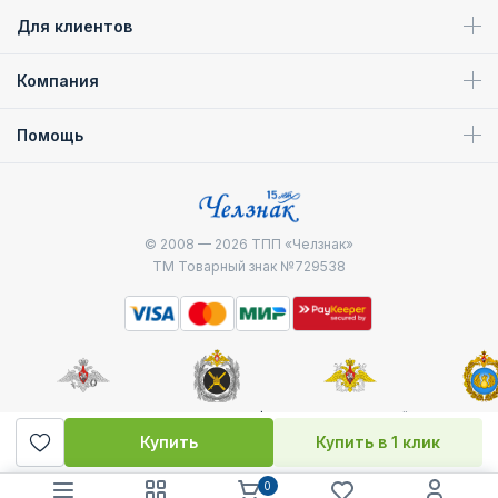
Для клиентов
Компания
Помощь
© 2008 — 2026
ТПП «Челзнак»
ТМ Товарный знак №729538
Министерство
Генштаб ВС РФ
Военно-морской
Воздуш
обороны
флот
десантные
Купить
Купить в 1 клик
0