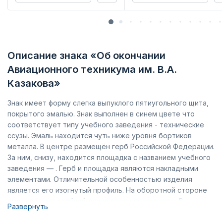
Описание знака «Об окончании
Авиационного техникума им. В.А.
Казакова»
Знак имеет форму слегка выпуклого пятиугольного щита,
покрытого эмалью. Знак выполнен в синем цвете что
соответствует типу учебного заведения - технические
ссузы. Эмаль находится чуть ниже уровня бортиков
металла. В центре размещён герб Российской Федерации.
За ним, снизу, находится площадка с названием учебного
заведения — . Герб и площадка являются накладными
элементами. Отличительной особенностью изделия
является его изогнутый профиль. На оборотной стороне
имеется винт с гайкой для крепления к одежде. В
Развернуть
обиходе такие знаки за их форму называют «поплавок»