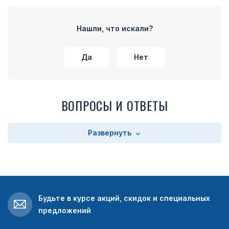
или «гробик». Также, по вашему желанию, на оборотной
стороне знака, возможно нанести гравировку. Это может
быть ваша специальность, год окончания учебного
Нашли, что искали?
заведения, либо другой произвольный текст.
Если вы или ваши знакомые являетесь выпускниками
данного техникума — заказывайте знак об окончании в
Да
Нет
Челзнаке, ведь это достойная награда для каждого
выпускника, окончившего ссуз.
ВОПРОСЫ И ОТВЕТЫ
Развернуть
Будьте в курсе акций, скидок и специальных
предложений