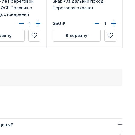
5 лет береговой
Знак «За дальний поход.
Ме
 ФСБ России» с
Береговая охрана»
Чу
достоверения
по
уд
350
₽
32
рзину
В корзину
 цены?