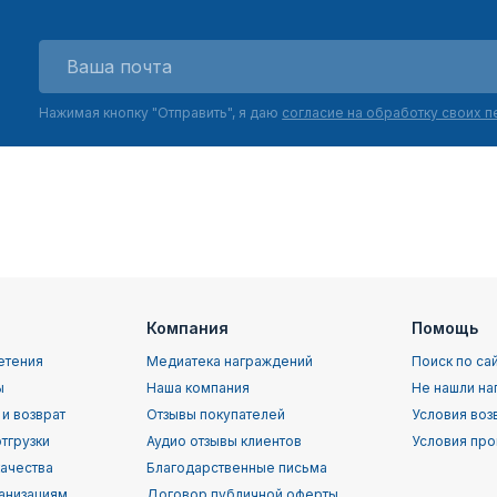
Нажимая кнопку "Отправить", я даю
согласие на обработку своих 
Компания
Помощь
етения
Медиатека награждений
Поиск по са
ы
Наша компания
Не нашли на
 и возврат
Отзывы покупателей
Условия воз
тгрузки
Аудио отзывы клиентов
Условия про
качества
Благодарственные письма
анизациям
Договор публичной оферты