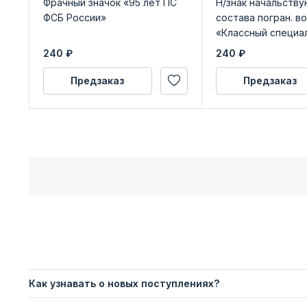
Фрачный значок «95 лет ПС
Н/знак начальств
ФСБ России»
состава погран. в
«Классный специа
класса»
240
₽
240
₽
Предзаказ
Предзаказ
Как узнавать о новых поступлениях?