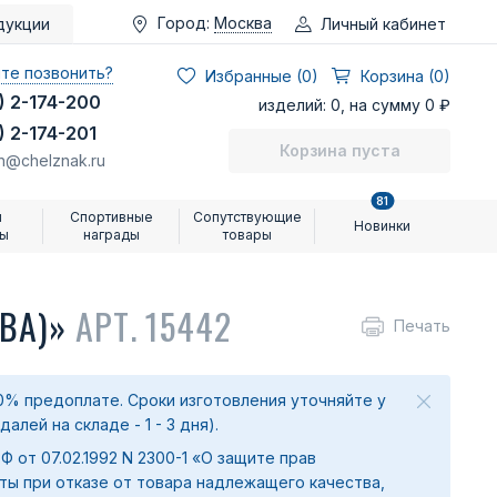
Город:
Москва
Личный кабинет
дукции
те позвонить?
Избранные (
0
)
Корзина (0)
) 2-174-200
изделий: 0, на сумму 0 ₽
) 2-174-201
Корзина пуста
n@chelznak.ru
81
и
Спортивные
Сопутствующие
Новинки
ры
награды
товары
АВА)»
АРТ. 15442
Печать
0% предоплате. Сроки изготовления уточняйте у
лей на складе - 1 - 3 дня).
 РФ от 07.02.1992 N 2300-1 «О защите прав
ты при отказе от товара надлежащего качества,