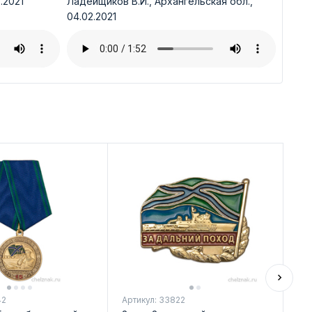
.2021
Ладейщиков В.И., Архангельская обл.,
04.02.2021
42
Артикул: 33822
Арт