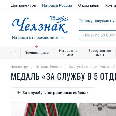
Для клиентов
Награды России
О компании
Конт
Почему покупают у 
Награды от производителя
Награды по
Вооруженные
Памятные даты
темам
силы
Челзнак.ру
Награды России
За службу в пограничных вой
МЕДАЛЬ «ЗА СЛУЖБУ В 5 ОТД
За службу в пограничных войсках