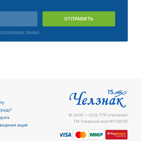
ОТПРАВИТЬ
персональных данных
йту
граду?
© 2008 — 2026
ТПП «Челзнак»
врата
ТМ Товарный знак №729538
ведения акций