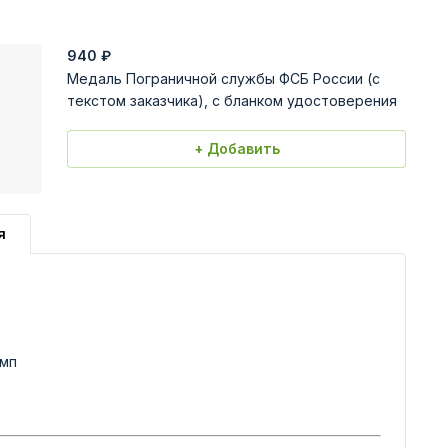
940
₽
Медаль Пограничной службы ФСБ России (с
текстом заказчика), с бланком удостоверения
+ Добавить
я
амп