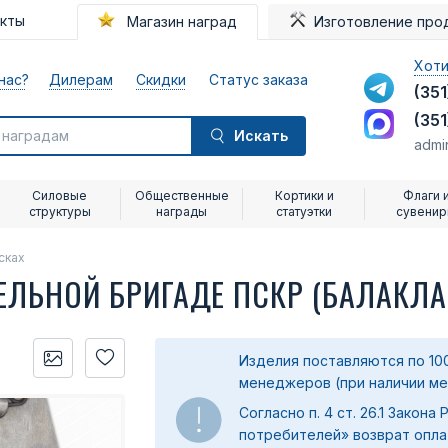
акты
Магазин наград
Изготовление про
Хоти
нас?
Дилерам
Скидки
Статус заказа
(351
(351
Искать
admi
Силовые
Общественные
Кортики и
Флаги 
структуры
награды
статуэтки
сувени
сках
ЕЛЬНОЙ БРИГАДЕ ПСКР (БАЛАКЛ
Изделия поставляются по 10
менеджеров (при наличии меда
Согласно п. 4 ст. 26.1 Закона
потребителей» возврат опла