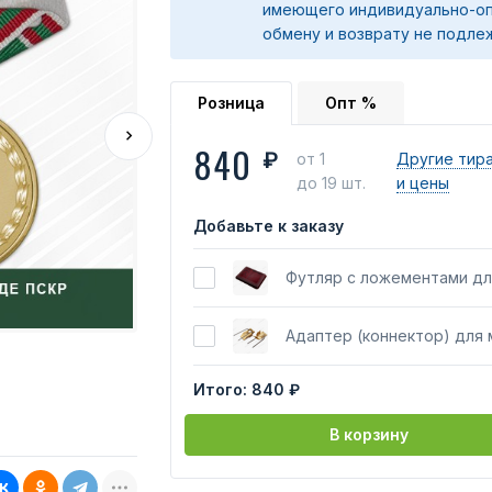
имеющего индивидуально-оп
обмену и возврату не подле
Розница
Опт %
840
₽
от 1
Другие тир
до 19 шт.
и цены
Добавьте к заказу
Футляр с ложементами дл
Адаптер (коннектор) для
Итого:
840 ₽
В корзину