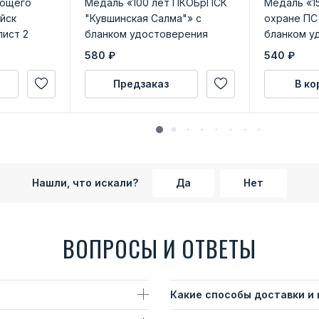
ующего
Медаль «100 лет ПКОБрПСК
Медаль «1
ойск
"Кувшинская Салма"» с
охране ПС
лист 2
бланком удостоверения
бланком у
580
₽
540
₽
Предзаказ
В ко
Нашли, что искали?
Да
Нет
ВОПРОСЫ И ОТВЕТЫ
Какие способы доставки и