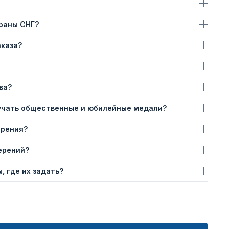
траны СНГ?
аказа?
ва?
учать общественные и юбилейные медали?
ерения?
ерений?
, где их задать?