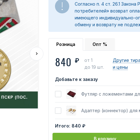
Согласно п. 4 ст. 26.1 Закона
потребителей» возврат опла
имеющего индивидуально-оп
обмену и возврату не подле
Розница
Опт %
840
₽
от 1
Другие тир
до 19 шт.
и цены
Добавьте к заказу
Футляр с ложементами дл
Адаптер (коннектор) для
Итого:
840 ₽
В корзину