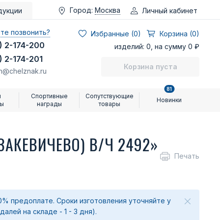
Город:
Москва
Личный кабинет
дукции
те позвонить?
Избранные (
0
)
Корзина (0)
) 2-174-200
изделий: 0, на сумму 0 ₽
) 2-174-201
Корзина пуста
n@chelznak.ru
81
и
Спортивные
Сопутствующие
Новинки
ры
награды
товары
ЗАКЕВИЧЕВО) В/Ч 2492»
Печать
0% предоплате. Сроки изготовления уточняйте у
лей на складе - 1 - 3 дня).