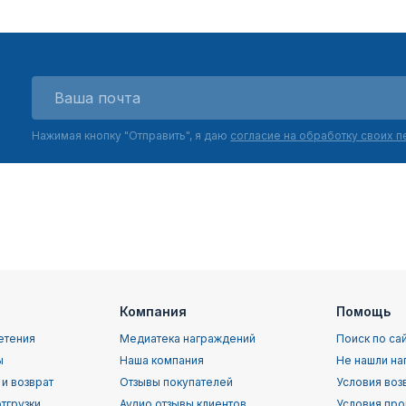
Нажимая кнопку "Отправить", я даю
согласие на обработку своих 
Компания
Помощь
етения
Медиатека награждений
Поиск по са
ы
Наша компания
Не нашли на
 и возврат
Отзывы покупателей
Условия воз
тгрузки
Аудио отзывы клиентов
Условия про