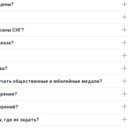
 цены?
траны СНГ?
аказа?
ва?
учать общественные и юбилейные медали?
ерения?
ерений?
, где их задать?