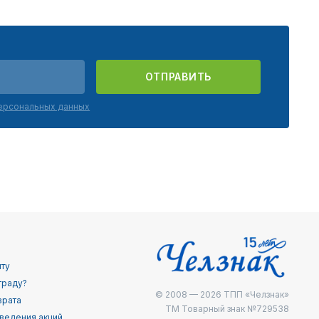
ОТПРАВИТЬ
персональных данных
йту
граду?
© 2008 — 2026
ТПП «Челзнак»
врата
ТМ Товарный знак №729538
ведения акций