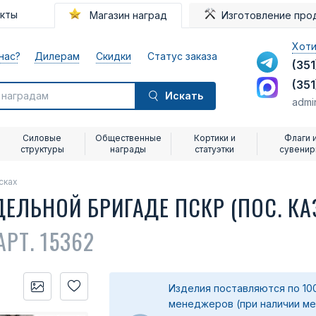
акты
Магазин наград
Изготовление про
Хоти
нас?
Дилерам
Скидки
Статус заказа
(351
(351
Искать
admi
Силовые
Общественные
Кортики и
Флаги 
структуры
награды
статуэтки
сувени
сках
ДЕЛЬНОЙ БРИГАДЕ ПСКР (ПОС. КА
АРТ. 15362
Изделия поставляются по 10
менеджеров (при наличии меда