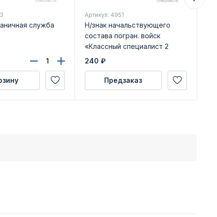
23
Артикул: 4951
Арт
раничная служба
Н/знак начальствующего
Зн
состава погран. войск
по
«Классный специалист 2
класса»
240
₽
25
рзину
Предзаказ