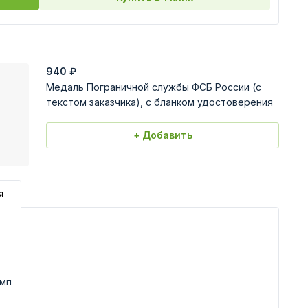
940
₽
Медаль Пограничной службы ФСБ России (с
текстом заказчика), с бланком удостоверения
+ Добавить
я
амп