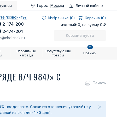
Город:
Москва
Личный кабинет
дукции
те позвонить?
Избранные (
0
)
Корзина (0)
) 2-174-200
изделий: 0, на сумму 0 ₽
) 2-174-201
Корзина пуста
n@chelznak.ru
81
и
Спортивные
Сопутствующие
Новинки
ры
награды
товары
ЯДЕ В/Ч 9847» С
Печать
0% предоплате. Сроки изготовления уточняйте у
лей на складе - 1 - 3 дня).