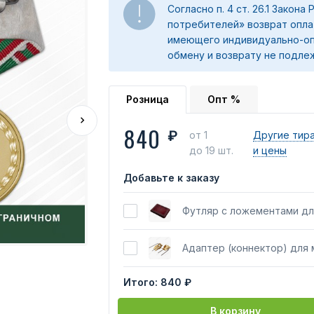
Согласно п. 4 ст. 26.1 Закона
потребителей» возврат опла
имеющего индивидуально-оп
обмену и возврату не подле
Розница
Опт %
840
₽
от 1
Другие тир
до 19 шт.
и цены
Добавьте к заказу
Футляр с ложементами дл
Адаптер (коннектор) для
Итого:
840 ₽
В корзину