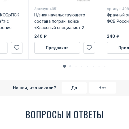
Артикул: 4951
Артикул: 49
ПКОБрПСК
Н/знак начальствующего
Фрачный з
"» с
состава погран. войск
ФСБ Росси
рения
«Классный специалист 2
класса»
240
₽
240
₽
Предзаказ
Пред
Нашли, что искали?
Да
Нет
ВОПРОСЫ И ОТВЕТЫ