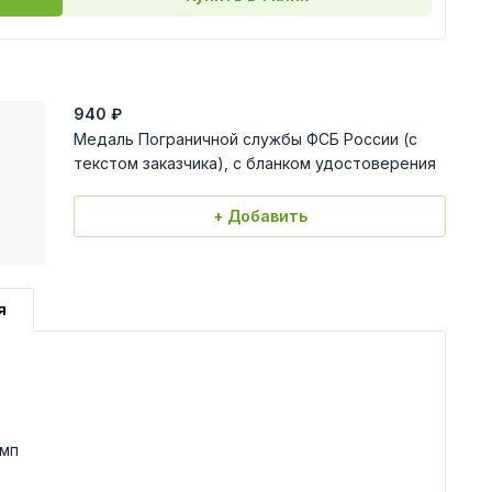
940
₽
Медаль Пограничной службы ФСБ России (с
текстом заказчика), с бланком удостоверения
+ Добавить
я
амп