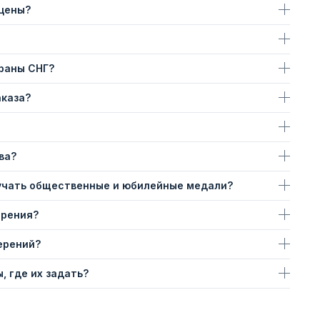
 цены?
траны СНГ?
аказа?
ва?
учать общественные и юбилейные медали?
ерения?
ерений?
, где их задать?