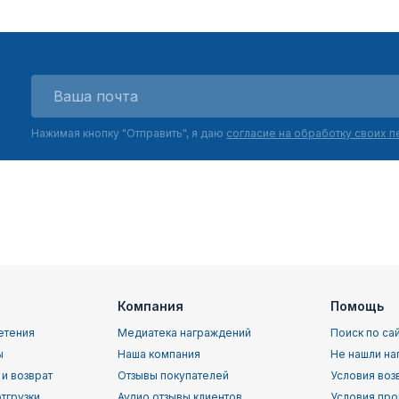
Нажимая кнопку "Отправить", я даю
согласие на обработку своих 
Компания
Помощь
етения
Медиатека награждений
Поиск по са
ы
Наша компания
Не нашли на
 и возврат
Отзывы покупателей
Условия воз
тгрузки
Аудио отзывы клиентов
Условия про