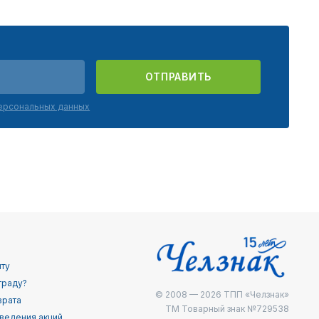
ОТПРАВИТЬ
персональных данных
йту
граду?
© 2008 — 2026
ТПП «Челзнак»
врата
ТМ Товарный знак №729538
ведения акций