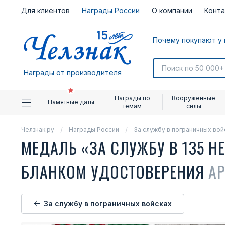
Для клиентов
Награды России
О компании
Конт
Почему покупают у 
Награды от производителя
Награды по
Вооруженные
Памятные даты
темам
силы
Челзнак.ру
Награды России
За службу в пограничных вой
МЕДАЛЬ «ЗА СЛУЖБУ В 135 Н
БЛАНКОМ УДОСТОВЕРЕНИЯ
АР
За службу в пограничных войсках