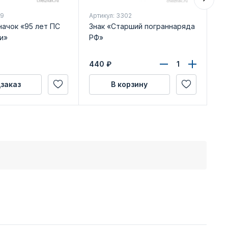
89
Артикул: 3302
Арт
начок «95 лет ПС
Знак «Старший пограннаряда
Зн
и»
РФ»
Бе
440
₽
35
заказ
В корзину