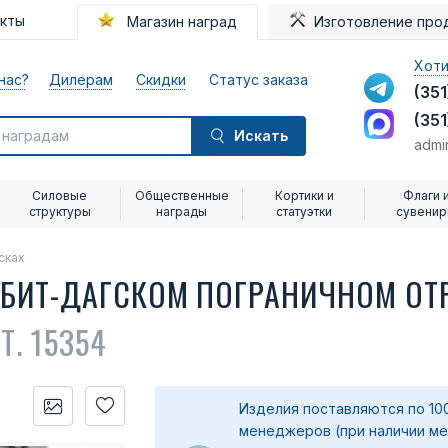
акты
Магазин наград
Изготовление про
Хоти
нас?
Дилерам
Скидки
Статус заказа
(351
(351
Искать
admi
Силовые
Общественные
Кортики и
Флаги 
структуры
награды
статуэтки
сувени
сках
ЕБИТ-ДАГСКОМ ПОГРАНИЧНОМ ОТР
Т. 15354
Изделия поставляются по 10
менеджеров (при наличии меда