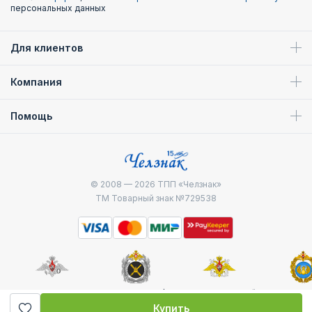
персональных данных
Для клиентов
Компания
Помощь
© 2008 — 2026
ТПП «Челзнак»
ТМ Товарный знак №729538
Министерство
Генштаб ВС РФ
Военно-морской
Воздуш
обороны
флот
десантные
Купить