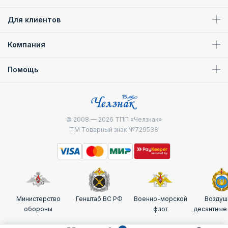
Для клиентов
Компания
Помощь
© 2008 — 2026
ТПП «Челзнак»
ТМ Товарный знак №729538
Министерство
Генштаб ВС РФ
Военно-морской
Воздуш
обороны
флот
десантные