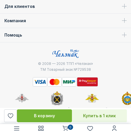
Для клиентов
Компания
Помощь
© 2008 — 2026
ТПП «Челзнак»
ТМ Товарный знак №729538
Министерство
Генштаб ВС РФ
Военно-морской
Воздуш
обороны
флот
десантные
В корзину
Купить в 1 клик
0