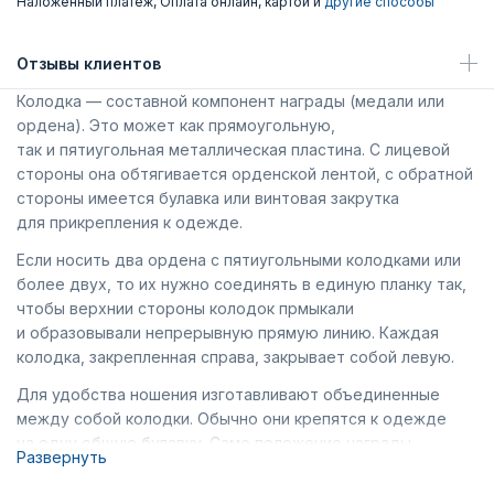
Наложенный платеж, Оплата онлайн, картой и
другие способы
Отзывы клиентов
Колодка — составной компонент награды
(
медали или
ордена). Это может как прямоугольную,
так и пятиугольная металлическая пластина. С лицевой
стороны она обтягивается орденской лентой, с обратной
стороны имеется булавка или винтовая закрутка
для прикрепления к одежде.
Если носить два ордена с пятиугольными колодками или
более двух, то их нужно соединять в единую планку так,
чтобы верхнии стороны колодок прмыкали
и образовывали непрерывную прямую линию. Каждая
колодка, закрепленная справа, закрывает собой левую.
Для удобства ношения изготавливают объединенные
между собой колодки. Обычно они крепятся к одежде
на одну общую булавку. Само положение награды
Развернуть
регламентируется соответствующими документами.