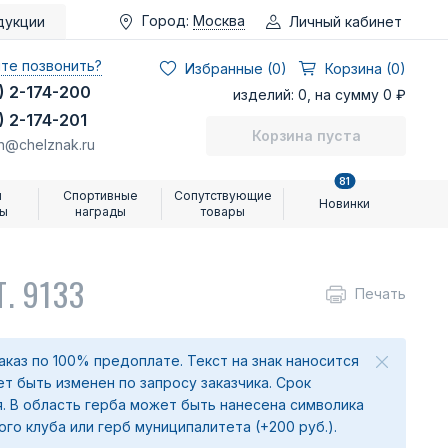
Город:
Москва
Личный кабинет
дукции
те позвонить?
Избранные (
0
)
Корзина (0)
) 2-174-200
изделий: 0, на сумму 0 ₽
) 2-174-201
Корзина пуста
n@chelznak.ru
81
и
Спортивные
Сопутствующие
Новинки
ры
награды
товары
Т. 9133
Печать
аказ по 100% предоплате. Текст на знак наносится
т быть изменен по запросу заказчика. Срок
я. В область герба может быть нанесена символика
го клуба или герб муниципалитета (+200 руб.).