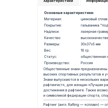
Характеристики
Информаци
Основные характеристики:
Материал:
цинковый сплав
Покрытие:
гальваника "по
Надписи:
лазерная грави
Качество:
высококачеств
Размеры:
30х37х5 мм
Вес:
16 гр.
Статус:
общественная 
Производство:
Россия
Общественные знаки предназначены 
высоких спортивных результатов и у
Знаки выпускаются в нескольких вар
рафтингист», для женщин «Лучшая ра
достижения в рафтинге. Также возмо
и символикой федерации спорта, спо
Рафтинг (англ. Rafting — «сплав») —