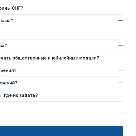
траны СНГ?
аказа?
ва?
учать общественные и юбилейные медали?
ерения?
ерений?
, где их задать?