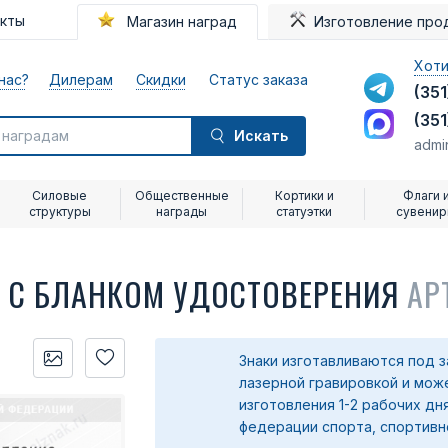
акты
Магазин наград
Изготовление про
Хоти
нас?
Дилерам
Скидки
Статус заказа
(351
(351
Искать
admi
Силовые
Общественные
Кортики и
Флаги 
структуры
награды
статуэтки
сувени
» С БЛАНКОМ УДОСТОВЕРЕНИЯ
АР
Знаки изготавливаются под з
лазерной гравировкой и може
изготовления 1-2 рабочих дн
федерации спорта, спортивно