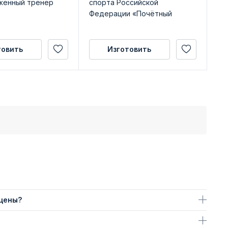
женный тренер
спорта Российской
РФ
Федерации «Почётный
сп
наставник»
товить
Изготовить
 цены?