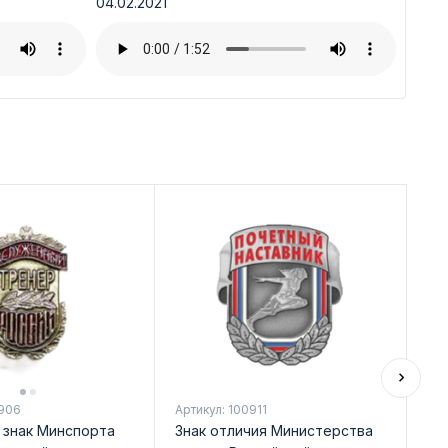
04.02.2021
0906
Артикул: 100911
Арт
 знак Минспорта
Знак отличия Министерства
На