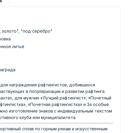
я
д золото", "под серебро"
ровка
енное литьё
награда
для награждения рафтингистов, добившихся
частвующих в популяризации и развитии рафтинга.
иантах, для мужчин «Лучший рафтингист», «Почетный
фтингистка», «Почетная рафтингистка» и За особые
жно изготовление знаков с индивидуальным текстом
ртивного клуба или муниципалитета.
 спортивный сплав по горным рекам и искусственным