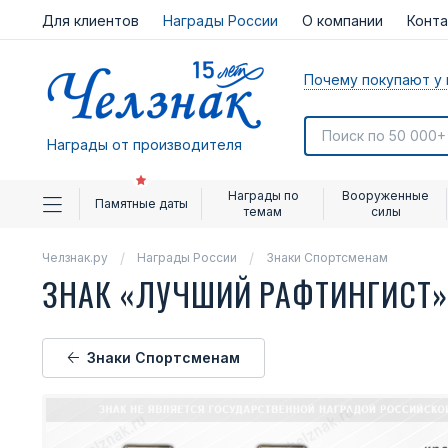
Для клиентов
Награды России
О компании
Конт
Почему покупают у 
Награды от производителя
Награды по
Вооруженные
Памятные даты
темам
силы
Челзнак.ру
Награды России
Знаки Спортсменам
ЗНАК «ЛУЧШИЙ РАФТИНГИСТ
Знаки Спортсменам