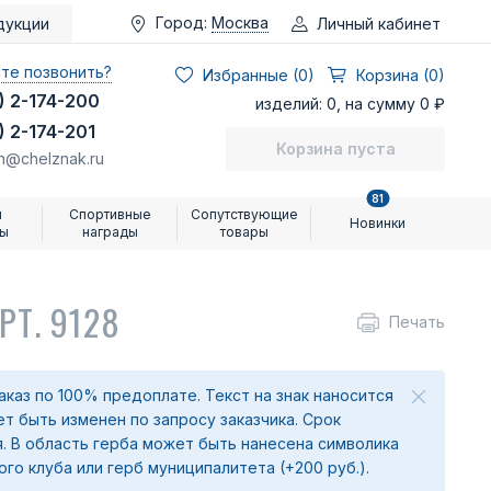
Город:
Москва
Личный кабинет
дукции
те позвонить?
Избранные (
0
)
Корзина (0)
) 2-174-200
изделий: 0, на сумму 0 ₽
) 2-174-201
Корзина пуста
n@chelznak.ru
81
и
Спортивные
Сопутствующие
Новинки
ры
награды
товары
РТ. 9128
Печать
аказ по 100% предоплате. Текст на знак наносится
т быть изменен по запросу заказчика. Срок
я. В область герба может быть нанесена символика
го клуба или герб муниципалитета (+200 руб.).