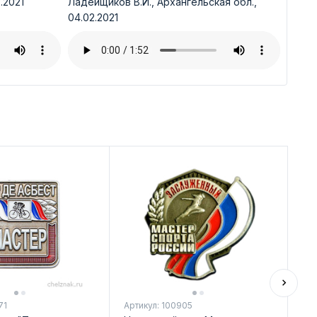
.2021
Ладейщиков В.И., Архангельская обл.,
04.02.2021
71
Артикул: 100905
Арт