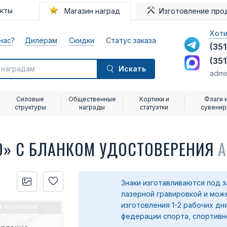
акты
Магазин наград
Изготовление про
Хоти
нас?
Дилерам
Скидки
Статус заказа
(351
(351
Искать
admi
Силовые
Общественные
Кортики и
Флаги 
структуры
награды
статуэтки
сувени
О» С БЛАНКОМ УДОСТОВЕРЕНИЯ
А
Знаки изготавливаются под з
лазерной гравировкой и може
изготовления 1-2 рабочих дн
федерации спорта, спортивно