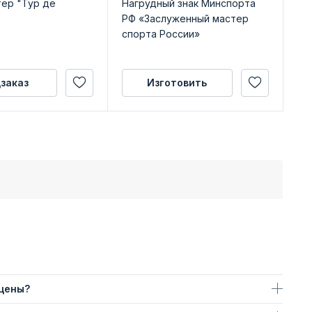
тер "Тур де
Нагрудный знак Минспорта
Зн
РФ «Заслуженный мастер
сп
спорта России»
Фе
на
заказ
Изготовить
 цены?