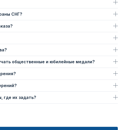
траны СНГ?
аказа?
ва?
учать общественные и юбилейные медали?
ерения?
ерений?
, где их задать?