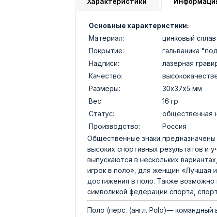
Характеристики
Информаци
Основные характеристики:
Материал:
цинковый сплав
Покрытие:
гальваника "по
Надписи:
лазерная грави
Качество:
высококачеств
Размеры:
30х37х5 мм
Вес:
16 гр.
Статус:
общественная 
Производство:
Россия
Общественные знаки предназначены 
высоких спортивных результатов и у
выпускаются в нескольких вариантах
игрок в поло», для женщин «Лучшая и
достижения в поло. Также возможно 
символикой федерации спорта, спорт
Поло (перс. (англ. Polo)— командный