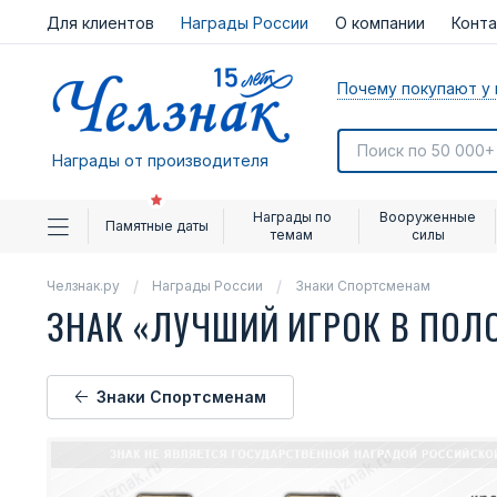
Для клиентов
Награды России
О компании
Конт
Почему покупают у 
Награды от производителя
Награды по
Вооруженные
Памятные даты
темам
силы
Челзнак.ру
Награды России
Знаки Спортсменам
ЗНАК «ЛУЧШИЙ ИГРОК В ПОЛ
Знаки Спортсменам