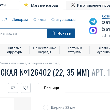
акты
Магазин наград
Изготовление про
Хоти
нас?
Дилерам
Скидки
Статус заказа
(351
(351
Искать
admi
Силовые
Общественные
Кортики и
Флаги 
структуры
награды
статуэтки
сувени
Комплектующие для спортивных наград
СКАЯ №126402 (22, 35 ММ)
АРТ. 
Розница
Ширина 22 мм