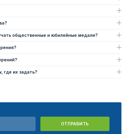
ва?
учать общественные и юбилейные медали?
ерения?
ерений?
, где их задать?
ОТПРАВИТЬ