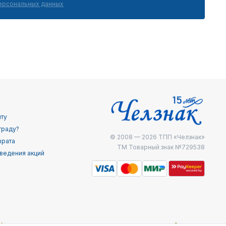
персональных данных
йту
граду?
© 2008 — 2026
ТПП «Челзнак»
врата
ТМ Товарный знак №729538
ведения акций