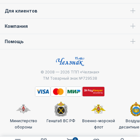
Для клиентов
Компания
Помощь
© 2008 — 2026
ТПП «Челзнак»
ТМ Товарный знак №729538
Министерство
Генштаб ВС РФ
Военно-морской
Воздуш
обороны
флот
десантные