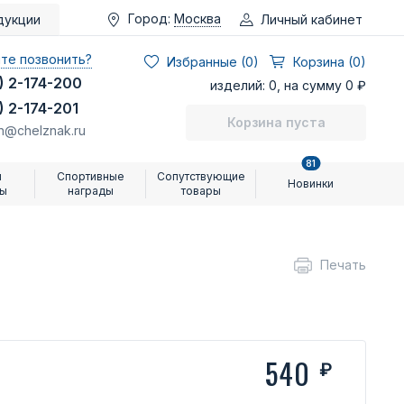
Город:
Москва
Личный кабинет
дукции
те позвонить?
Избранные (
0
)
Корзина (0)
) 2-174-200
изделий: 0, на сумму 0 ₽
) 2-174-201
Корзина пуста
n@chelznak.ru
81
и
Спортивные
Сопутствующие
Новинки
ры
награды
товары
Печать
540
₽