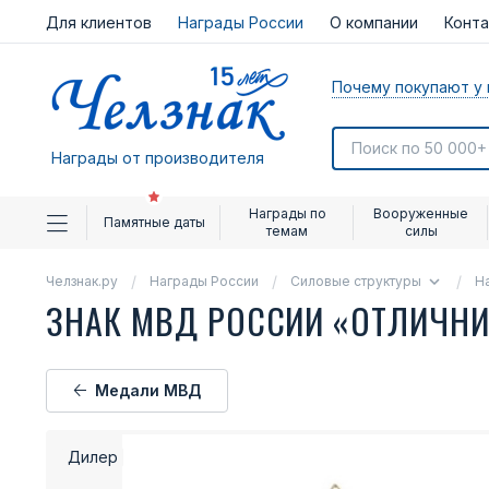
Для клиентов
Награды России
О компании
Конт
Почему покупают у 
Награды от производителя
Награды по
Вооруженные
Памятные даты
темам
силы
Челзнак.ру
Награды России
Силовые структуры
Н
ЗНАК МВД РОССИИ «ОТЛИЧН
Медали МВД
Дилер