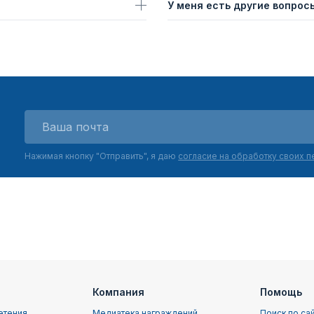
У меня есть другие вопросы
Нажимая кнопку "Отправить", я даю
согласие на обработку своих 
Компания
Помощь
етения
Медиатека награждений
Поиск по са