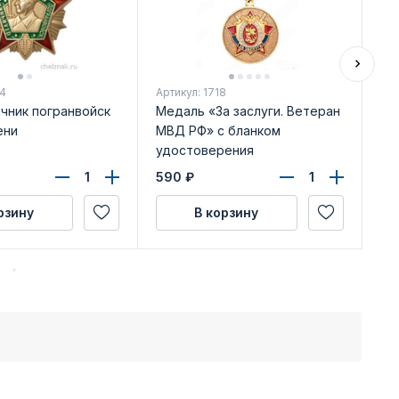
24
Артикул: 1718
Арт
чник погранвойск
Медаль «За заслуги. Ветеран
Ме
ени
МВД РФ» с бланком
Оп
удостоверения
по
Ро
590
₽
54
уд
рзину
В корзину