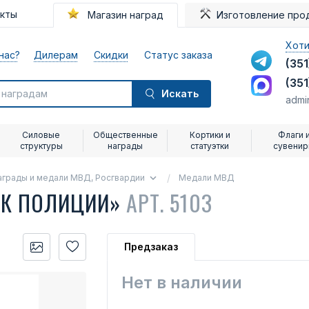
акты
Магазин наград
Изготовление про
Хоти
нас?
Дилерам
Скидки
Статус заказа
(351
(351
Искать
admi
Силовые
Общественные
Кортики и
Флаги 
структуры
награды
статуэтки
сувени
аграды и медали МВД, Росгвардии
Медали МВД
ИК ПОЛИЦИИ»
АРТ. 5103
Предзаказ
Нет в наличии