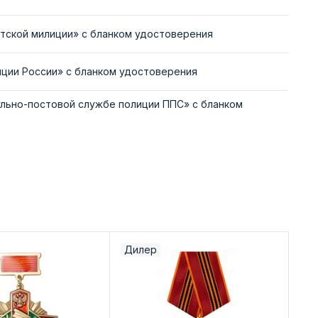
етской милиции» с бланком удостоверения
иции России» с бланком удостоверения
ульно-постовой службе полиции ППС» с бланком
Дилер
Ди