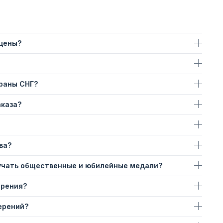
 цены?
траны СНГ?
аказа?
ва?
учать общественные и юбилейные медали?
ерения?
ерений?