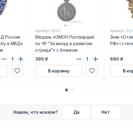
Артикул: 15501
Артикул: 33
ВД России
Медаль «ОМОН Росгвардии
Знак «Отли
жбу в МВД»
по ЧР "За вклад в развитие
РФ» I степ
ом
отряда"» с бланком
удостоверения
390
₽
690
₽
В корзину
В ко
Нашли, что искали?
Да
Нет