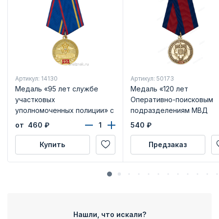
Артикул: 14130
Артикул: 50173
Медаль «95 лет службе
Медаль «120 лет
участковых
Оперативно-поисковым
уполномоченных полиции» с
подразделениям МВД
бланком удостоверения
России» с бланком
от 460
₽
540
₽
(Вид 2)
удостоверения
Купить
Предзаказ
Нашли, что искали?