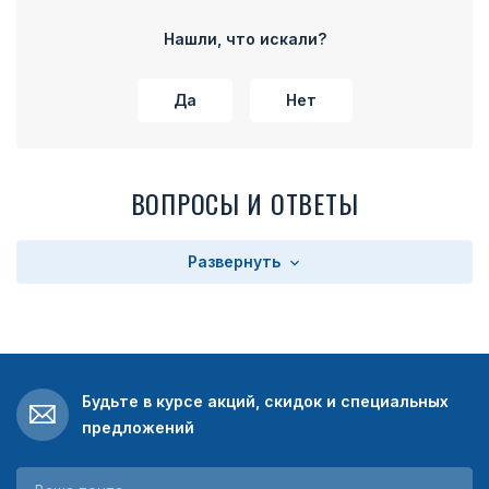
родственникам и наследникам передают знак отличия
для хранения памяти. Каждый кавалер, который
Нашли, что искали?
поощряется медалью, вместе с ней получает наградной
лист, образец которого указан в Положении к награде.
Да
Нет
Медаль «За смелость во имя спасения» вручают в
торжественной обстановке – либо на совещании, либо же
перед строем. Соответствующие записи о присвоении
медали, в установленном порядке производятся в
ВОПРОСЫ И ОТВЕТЫ
военные билеты, личные дела и трудовые книжки
кавалеров. Знак отличия МВД России «За смелость во имя
спасения» необходимо носить на левой части груди, а
Развернуть
если у кавалера имеются прочие награды МВД
Российской Федерации, эту следует располагать сразу
после медали «За разминирование».
Награду можно условно разделить на основу медали и
пятиугольную колодку. Основа производится из томпака и
Будьте в курсе акций, скидок и специальных
получила круглую форму диаметром 32 миллиметра. Она
предложений
выполняется в золотом цвете и получила с реверсной
стороны выпуклый бортик. На аверсе изображено
горящее сердце, которое располагается на фоне пары