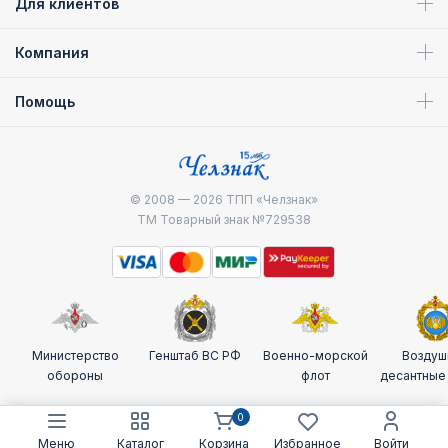
Для клиентов
награды по доступной цене.
Компания
Помощь
© 2008 — 2026
ТПП «Челзнак»
ТМ Товарный знак №729538
Министерство
Генштаб ВС РФ
Военно-морской
Воздуш
обороны
флот
десантные
0
Меню
Каталог
Корзина
Избранное
Войти