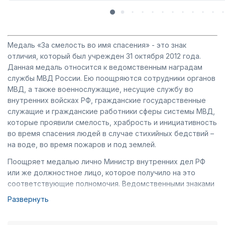
Медаль «За смелость во имя спасения» - это знак
отличия, который был учрежден 31 октября 2012 года.
Данная медаль относится к ведомственным наградам
службы МВД России. Ею поощряются сотрудники органов
МВД, а также военнослужащие, несущие службу во
внутренних войсках РФ, гражданские государственные
служащие и гражданские работники сферы системы МВД,
которые проявили смелость, храбрость и инициативность
во время спасения людей в случае стихийных бедствий –
на воде, во время пожаров и под землей.
Поощряет медалью лично Министр внутренних дел РФ
или же должностное лицо, которое получило на это
соответствующие полномочия. Ведомственными знаками
отличия не принято награждать повторно, в отличие от
Развернуть
тех медалей, которые имеют несколькими степенями. В
случае если владелец награды погибает, его