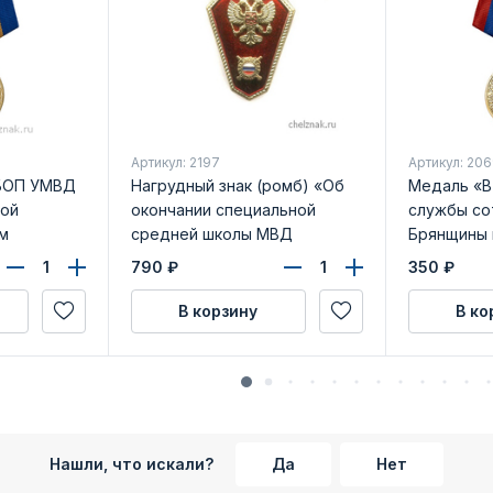
Артикул: 2197
Артикул: 20
УБОП УМВД
Нагрудный знак (ромб) «Об
Медаль «В
кой
окончании специальной
службы со
м
средней школы МВД
Брянщины 
РФ»(винт)
бланком у
790
₽
350
₽
В корзину
В ко
Нашли, что искали?
Да
Нет