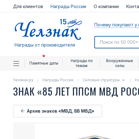
Для клиентов
Награды России
О компании
Конт
Почему покупают у 
Награды от производителя
Награды по
Вооруженные
Памятные даты
темам
силы
Челзнак.ру
Награды России
Силовые структуры
Н
ЗНАК «85 ЛЕТ ППСМ МВД РО
Архив знаков «МВД, ВВ МВД»