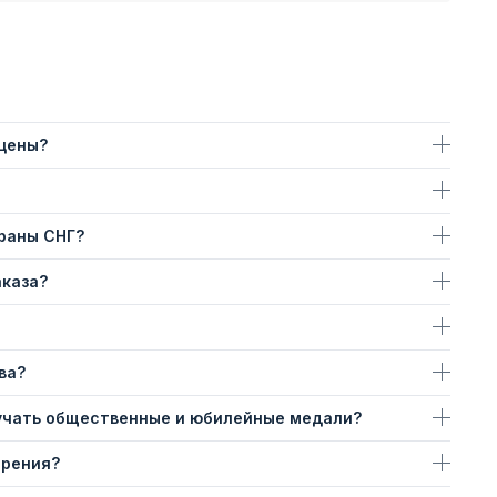
 цены?
траны СНГ?
аказа?
ва?
учать общественные и юбилейные медали?
ерения?