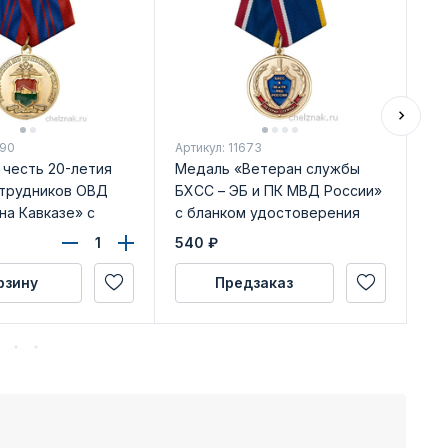
690
Артикул: 11673
Арт
 честь 20-летия
Медаль «Ветеран службы
Ме
трудников ОВД
БХСС – ЭБ и ПК МВД России»
кр
на Кавказе» с
с бланком удостоверения
МВ
достоверения
уд
540
₽
42
рзину
Предзаказ