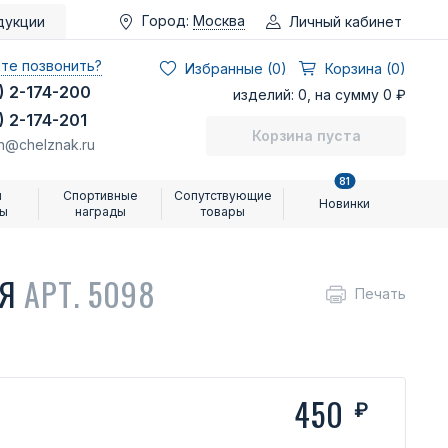
Город:
Москва
Личный кабинет
дукции
те позвонить?
Избранные (
0
)
Корзина (0)
) 2-174-200
изделий: 0, на сумму 0 ₽
) 2-174-201
Корзина пуста
n@chelznak.ru
81
и
Спортивные
Сопутствующие
Новинки
ры
награды
товары
ИЯ
АРТ. 5098
Печать
450
₽