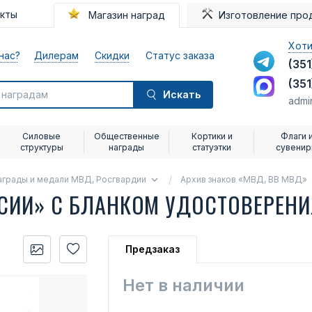
акты
Магазин наград
Изготовление про
Хоти
нас?
Дилерам
Скидки
Статус заказа
(351
(351
Искать
admi
Силовые
Общественные
Кортики и
Флаги 
структуры
награды
статуэтки
сувени
аграды и медали МВД, Росгвардии
Архив знаков «МВД, ВВ МВД»
ССИИ» С БЛАНКОМ УДОСТОВЕРЕН
Предзаказ
Нет в наличии