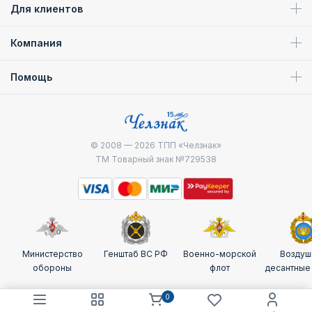
Для клиентов
Компания
Помощь
© 2008 — 2026
ТПП «Челзнак»
ТМ Товарный знак №729538
Министерство
Генштаб ВС РФ
Военно-морской
Воздуш
обороны
флот
десантные
0