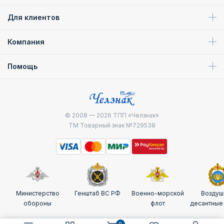
Для клиентов
Компания
Помощь
© 2008 — 2026
ТПП «Челзнак»
ТМ Товарный знак №729538
Министерство
Генштаб ВС РФ
Военно-морской
Воздуш
обороны
флот
десантные