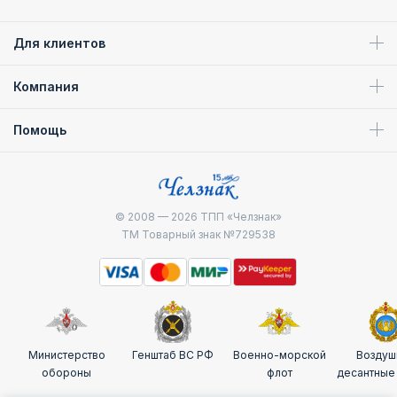
Для клиентов
Компания
Помощь
© 2008 — 2026
ТПП «Челзнак»
ТМ Товарный знак №729538
Министерство
Генштаб ВС РФ
Военно-морской
Воздуш
обороны
флот
десантные