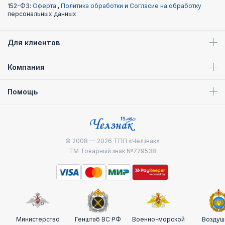
152-ФЗ:
Оферта
,
Политика обработки
и
Согласие на обработку
персональных данных
Для клиентов
Компания
Помощь
© 2008 — 2026
ТПП «Челзнак»
ТМ Товарный знак №729538
Министерство
Генштаб ВС РФ
Военно-морской
Воздуш