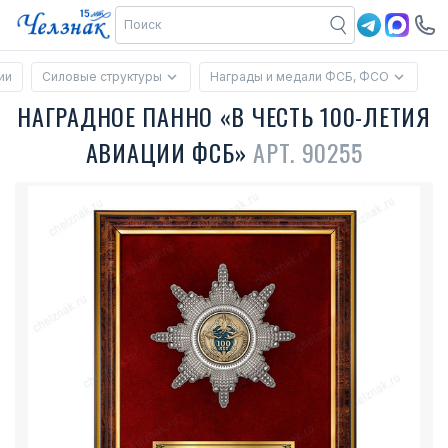
ии
Силовые структуры
Награды и медали ФСБ, ФСО
НАГРАДНОЕ ПАННО «В ЧЕСТЬ 100-ЛЕТИЯ
АВИАЦИИ ФСБ»
АРТ. 90255