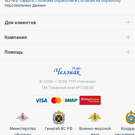
152-ФЗ:
Оферта
,
Политика обработки
и
Согласие на обработку
персональных данных
Для клиентов
Компания
Помощь
© 2008 — 2026
ТПП «Челзнак»
ТМ Товарный знак №729538
Министерство
Генштаб ВС РФ
Военно-морской
Воздуш
обороны
флот
десантные