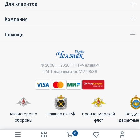
Для клиентов
Компания
Помощь
© 2008 — 2026
ТПП «Челзнак»
ТМ Товарный знак №729538
Министерство
Генштаб ВС РФ
Военно-морской
Воздуш
обороны
флот
десантные
0