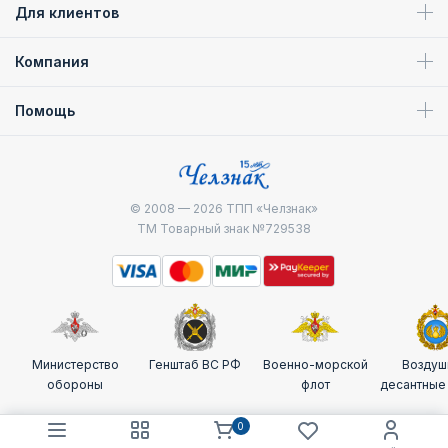
Для клиентов
Компания
Помощь
© 2008 — 2026
ТПП «Челзнак»
ТМ Товарный знак №729538
Министерство
Генштаб ВС РФ
Военно-морской
Воздуш
обороны
флот
десантные
0