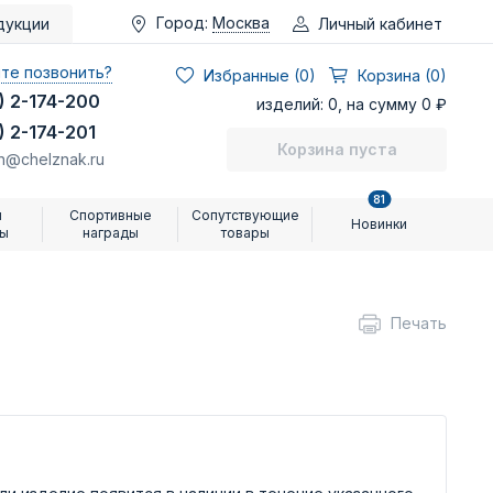
Город:
Москва
Личный кабинет
дукции
те позвонить?
Избранные (
0
)
Корзина (0)
) 2-174-200
изделий: 0, на сумму 0 ₽
) 2-174-201
Корзина пуста
n@chelznak.ru
81
и
Спортивные
Сопутствующие
Новинки
ры
награды
товары
Печать