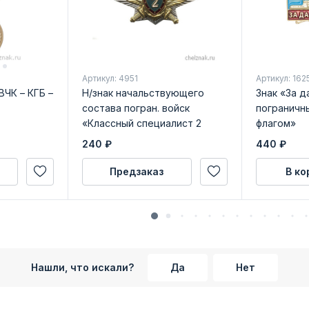
Артикул: 4951
Артикул: 162
ЧК – КГБ –
Н/знак начальствующего
Знак «За д
состава погран. войск
пограничн
«Классный специалист 2
флагом»
класса»
240
₽
440
₽
Предзаказ
В ко
Нашли, что искали?
Да
Нет