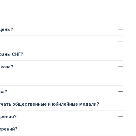
 цены?
траны СНГ?
аказа?
ва?
учать общественные и юбилейные медали?
ерения?
ерений?