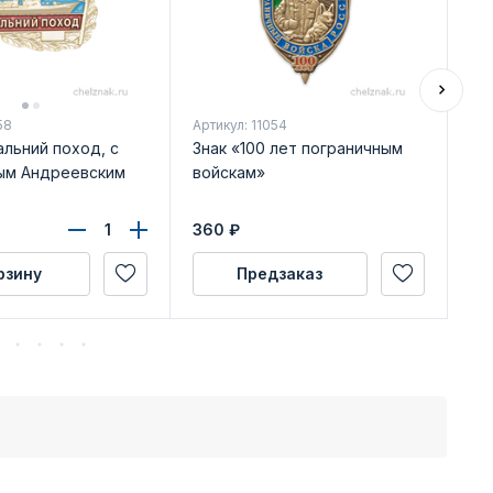
58
Артикул: 11054
Арт
альний поход, с
Знак «100 лет пограничным
Зн
ым Андреевским
войскам»
ФС
360
₽
50
рзину
Предзаказ