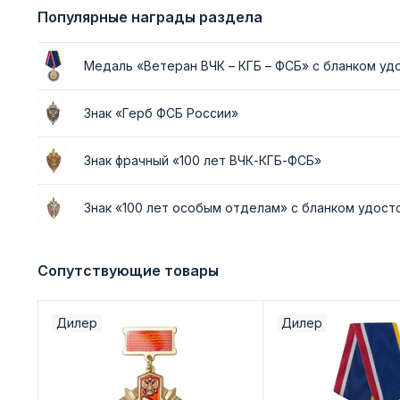
Популярные награды раздела
Медаль «Ветеран ВЧК – КГБ – ФСБ» с бланком у
Знак «Герб ФСБ России»
Знак фрачный «100 лет ВЧК-КГБ-ФСБ»
Знак «100 лет особым отделам» с бланком удос
Сопутствующие товары
Дилер
Дилер