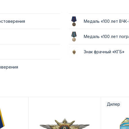
достоверения
Медаль «100 лет ВЧК
Медаль «100 лет пог
Знак фрачный «КГБ»
товерения
Дилер