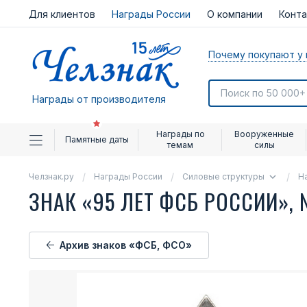
Для клиентов
Награды России
О компании
Конт
Почему покупают у 
Награды от производителя
Награды по
Вооруженные
Памятные даты
темам
силы
Челзнак.ру
Награды России
Силовые структуры
Н
ЗНАК «95 ЛЕТ ФСБ РОССИИ»,
Архив знаков «ФСБ, ФСО»