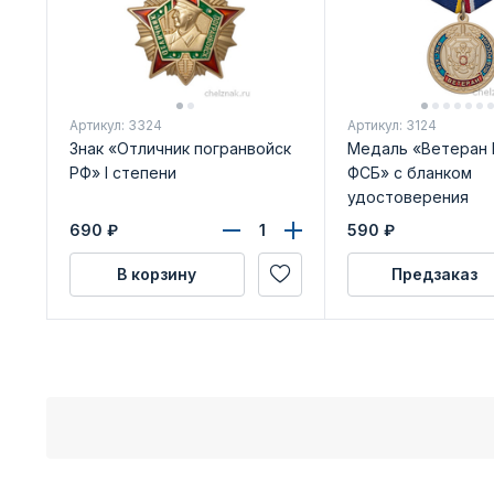
Артикул: 3324
Артикул: 3124
Знак «Отличник погранвойск
Медаль «Ветеран В
РФ» I степени
ФСБ» с бланком
удостоверения
690
₽
590
₽
В корзину
Предзаказ