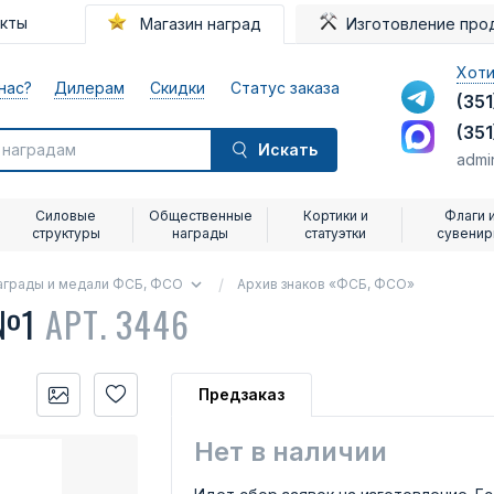
акты
Магазин наград
Изготовление про
Хоти
нас?
Дилерам
Скидки
Статус заказа
(351
(351
Искать
admi
Силовые
Общественные
Кортики и
Флаги 
структуры
награды
статуэтки
сувени
аграды и медали ФСБ, ФСО
Архив знаков «ФСБ, ФСО»
 №1
АРТ. 3446
Предзаказ
Нет в наличии