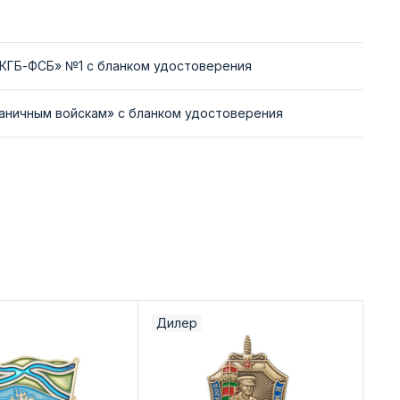
-КГБ-ФСБ» №1 с бланком удостоверения
раничным войскам» с бланком удостоверения
Дилер
Ди