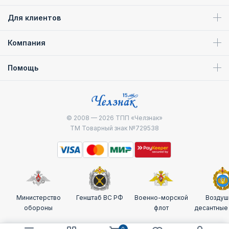
Для клиентов
Компания
Помощь
© 2008 — 2026
ТПП «Челзнак»
ТМ Товарный знак №729538
Министерство
Генштаб ВС РФ
Военно-морской
Воздуш
обороны
флот
десантные