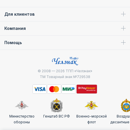
Для клиентов
Компания
Помощь
© 2008 — 2026
ТПП «Челзнак»
ТМ Товарный знак №729538
Министерство
Генштаб ВС РФ
Военно-морской
Воздуш
обороны
флот
десантные