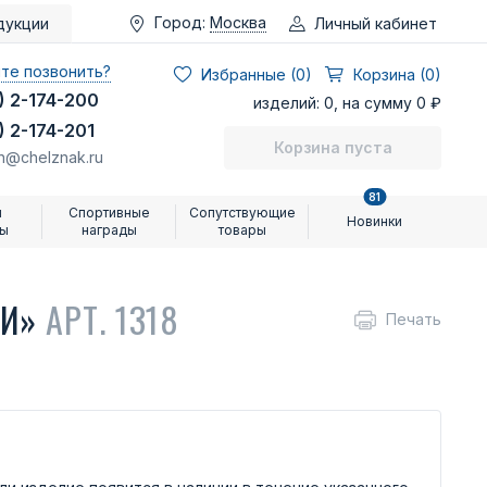
Город:
Москва
Личный кабинет
дукции
те позвонить?
Избранные (
0
)
Корзина (0)
) 2-174-200
изделий: 0, на сумму 0 ₽
) 2-174-201
Корзина пуста
n@chelznak.ru
81
и
Спортивные
Сопутствующие
Новинки
ры
награды
товары
ИИ»
АРТ. 1318
Печать