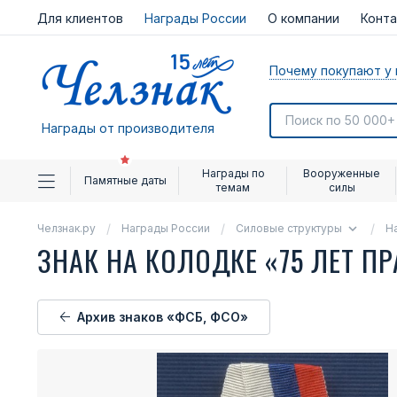
Для клиентов
Награды России
О компании
Конт
Почему покупают у 
Награды от производителя
Награды по
Вооруженные
Памятные даты
темам
силы
Челзнак.ру
Награды России
Силовые структуры
Н
ЗНАК НА КОЛОДКЕ «75 ЛЕТ 
Архив знаков «ФСБ, ФСО»