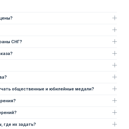
 цены?
траны СНГ?
аказа?
ва?
учать общественные и юбилейные медали?
ерения?
ерений?
, где их задать?