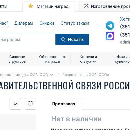
акты
Магазин наград
Изготовление про
Хоти
нас?
Дилерам
Скидки
Статус заказа
(351
(351
Искать
admi
Силовые
Общественные
Кортики и
Флаги 
структуры
награды
статуэтки
сувени
аграды и медали ФСБ, ФСО
Архив знаков «ФСБ, ФСО»
ПРАВИТЕЛЬСТВЕННОЙ СВЯЗИ РОСС
Предзаказ
Нет в наличии