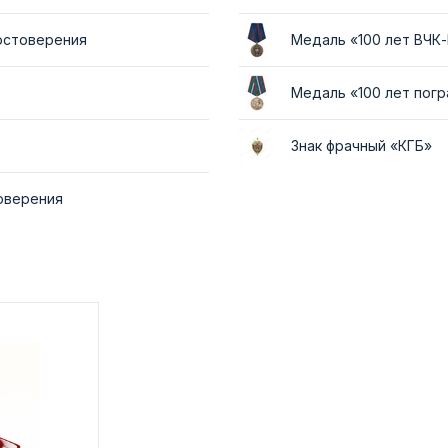
достоверения
Медаль «100 лет ВЧК
Медаль «100 лет пог
Знак фрачный «КГБ»
товерения