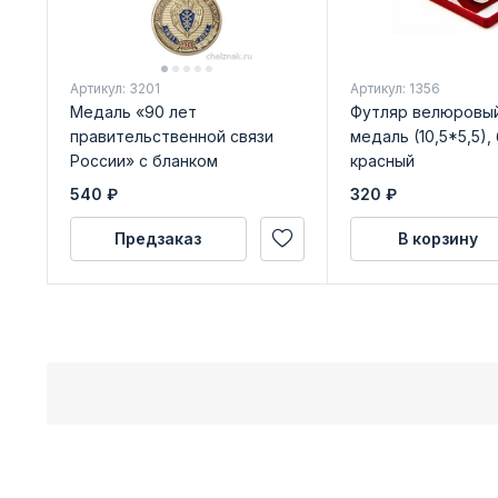
Артикул: 3201
Артикул: 1356
Медаль «90 лет
Футляр велюровый
правительственной связи
медаль (10,5*5,5)
России» с бланком
красный
удостоверения
540
₽
320
₽
Предзаказ
В корзину