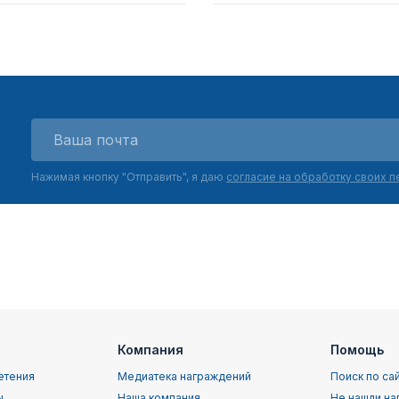
Нажимая кнопку "Отправить", я даю
согласие на обработку своих 
Компания
Помощь
етения
Медиатека награждений
Поиск по са
ы
Наша компания
Не нашли на