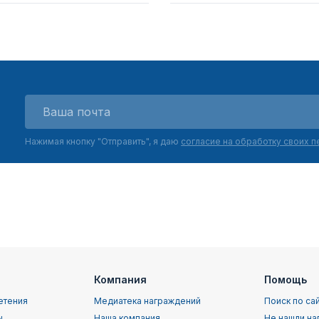
Нажимая кнопку "Отправить", я даю
согласие на обработку своих 
Компания
Помощь
етения
Медиатека награждений
Поиск по са
ы
Наша компания
Не нашли на