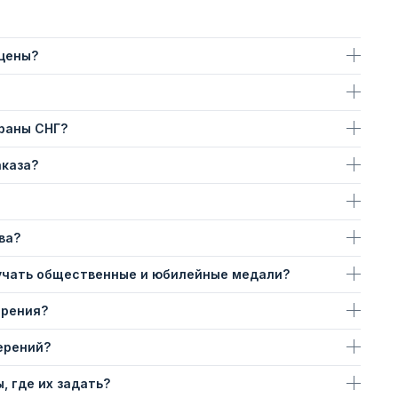
 цены?
траны СНГ?
аказа?
ва?
учать общественные и юбилейные медали?
ерения?
ерений?
, где их задать?