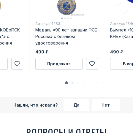
Артикул: 4283
Артикул: 134
ПКОБрПСК
Медаль «90 лет авиации ФСБ
Вымпел «1
"» с
России» с бланком
КНБ» (Каза
рения
удостоверения
400
₽
490
₽
Предзаказ
В ко
Нашли, что искали?
Да
Нет
ВОПРОСЫ И ОТВЕТЫ