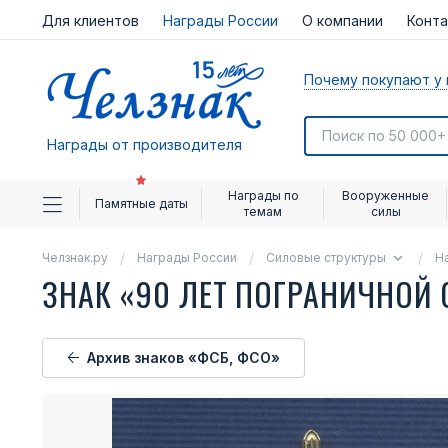
Для клиентов
Награды России
О компании
Конт
Почему покупают у 
Награды от производителя
Награды по
Вооруженные
Памятные даты
темам
силы
Челзнак.ру
Награды России
Силовые структуры
Н
ЗНАК «90 ЛЕТ ПОГРАНИЧНОЙ
Архив знаков «ФСБ, ФСО»