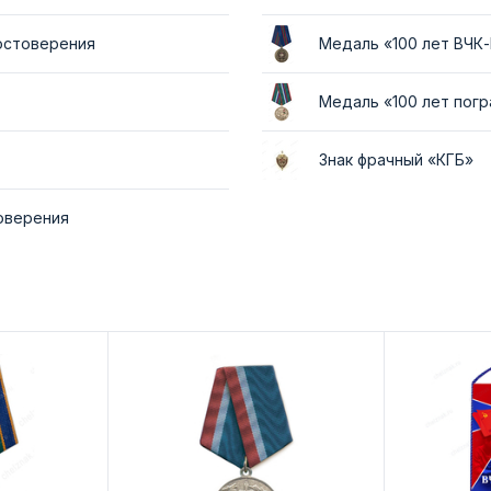
достоверения
Медаль «100 лет ВЧК
Медаль «100 лет пог
Знак фрачный «КГБ»
товерения