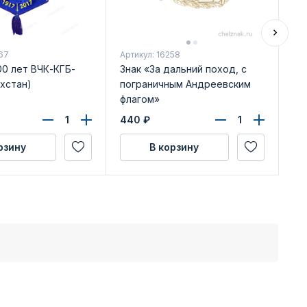
67
Артикул: 16258
Арт
00 лет ВЧК-КГБ-
Знак «За дальний поход, с
Фр
хстан)
пограничным Андреевским
ФС
флагом»
440
₽
24
рзину
В корзину