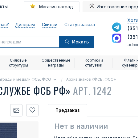
акты
Магазин наград
Изготовление про
Хоти
нас?
Дилерам
Скидки
Статус заказа
(351
(351
Искать
admi
Силовые
Общественные
Кортики и
Флаги 
структуры
награды
статуэтки
сувени
аграды и медали ФСБ, ФСО
Архив знаков «ФСБ, ФСО»
 СЛУЖБЕ ФСБ РФ»
АРТ. 1242
Предзаказ
Нет в наличии