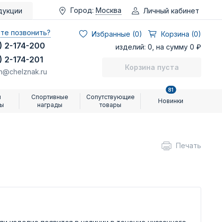
Город:
Москва
Личный кабинет
дукции
те позвонить?
Избранные (
0
)
Корзина (0)
) 2-174-200
изделий: 0, на сумму 0 ₽
) 2-174-201
Корзина пуста
n@chelznak.ru
81
и
Спортивные
Сопутствующие
Новинки
ры
награды
товары
Печать