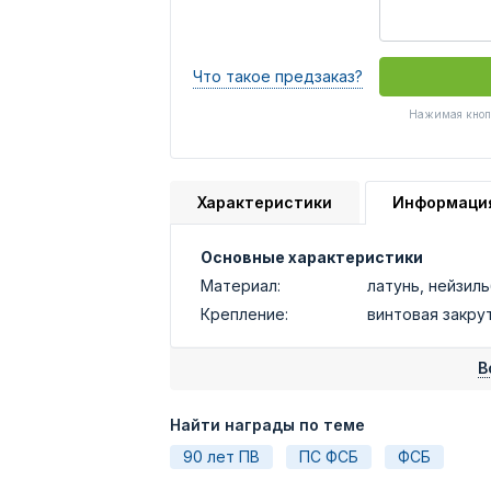
Что такое предзаказ?
Нажимая кнопк
Характеристики
Информаци
Основные характеристики
Материал:
латунь, нейзил
Крепление:
винтовая закру
В
Найти награды по теме
90 лет ПВ
ПС ФСБ
ФСБ