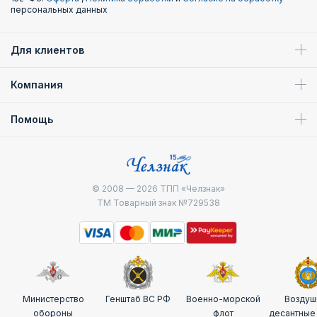
персональных данных
Для клиентов
Компания
Помощь
© 2008 — 2026
ТПП «Челзнак»
ТМ Товарный знак №729538
Министерство
Генштаб ВС РФ
Военно-морской
Воздуш
обороны
флот
десантные