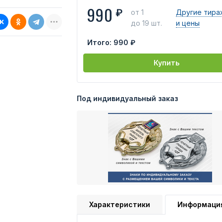
990
₽
от 1
Другие тира
до 19 шт.
и цены
Итого:
990 ₽
Купить
Под индивидуальный заказ
Характеристики
Информаци