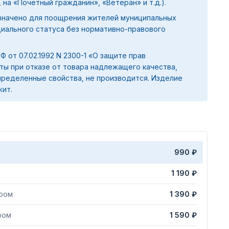
 на «Почетный гражданин», «Ветеран» и т.д.).
значено для поощрения жителей муниципальных
циального статуса без нормативно-правового
 РФ от 07.02.1992 N 2300-1 «О защите прав
ты при отказе от товара надлежащего качества,
ределенные свойства, не производится. Изделие
жит.
990 ₽
1 190 ₽
яром
1 390 ₽
ром
1 590 ₽