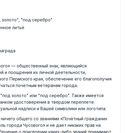
д золото", "под серебро"
енное литьё
награда
вого» — общественный знак, являющийся
й и поощрения их личной деятельности,
вого Пермского края, обеспечение его благополучия
учаться почетным ветеранам города.
"под золото" или "под серебро". Также имеется
ланком удостоверения в твердом переплете.
уальной надписи и Вашей символики или логотипа.
 ничего общего со званиями «Почётный гражданин
ль города Чусового» и не дает никаких прав на
 Решение о присвоении каких-либо званий принимают