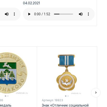
04.02.2021
86
Артикул: 18823
Арт
медаль
Знак «Отличник социальной
Зн