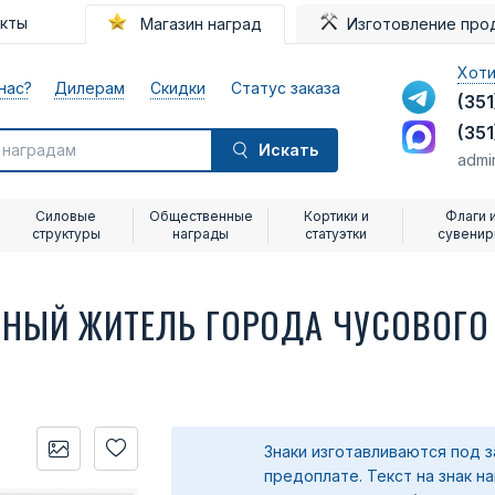
акты
Магазин наград
Изготовление про
Хоти
нас?
Дилерам
Скидки
Статус заказа
(351
(351
Искать
admi
Силовые
Общественные
Кортики и
Флаги 
структуры
награды
статуэтки
сувени
НЫЙ ЖИТЕЛЬ ГОРОДА ЧУСОВОГО
Знаки изготавливаются под з
предоплате.
Текст на знак н