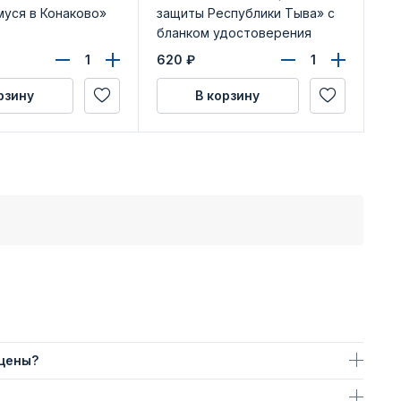
уся в Конаково»
защиты Республики Тыва» с
г.
бланком удостоверения
620
₽
29
рзину
В корзину
 цены?