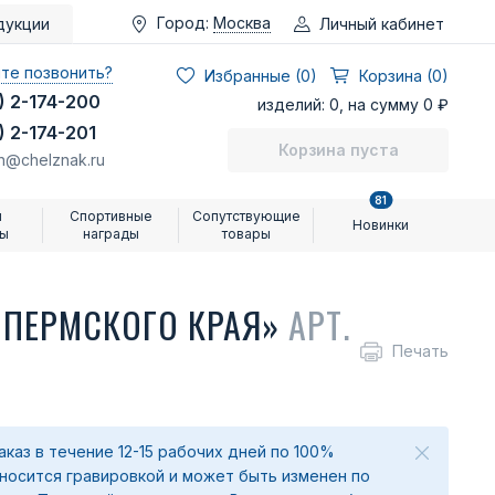
Город:
Москва
Личный кабинет
дукции
те позвонить?
Избранные (
0
)
Корзина (0)
) 2-174-200
изделий: 0, на сумму 0 ₽
) 2-174-201
Корзина пуста
n@chelznak.ru
81
и
Спортивные
Сопутствующие
Новинки
ры
награды
товары
 ПЕРМСКОГО КРАЯ»
АРТ.
Печать
аказ в течение 12-15 рабочих дней по 100%
аносится гравировкой и может быть изменен по