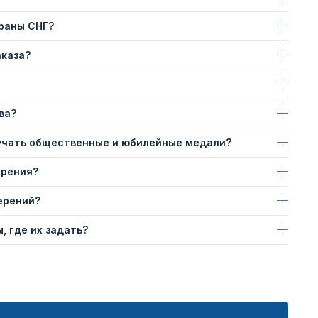
траны СНГ?
аказа?
ва?
учать общественные и юбилейные медали?
ерения?
ерений?
, где их задать?