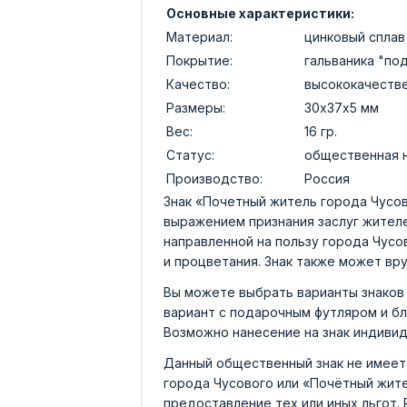
Основные характеристики:
Материал:
цинковый сплав
Покрытие:
гальваника "по
Качество:
высококачеств
Размеры:
30х37х5 мм
Вес:
16 гр.
Статус:
общественная 
Производство:
Россия
Знак «Почетный житель города Чусо
выражением признания заслуг жителе
направленной на пользу города Чусо
и процветания. Знак также может вр
Вы можете выбрать варианты знаков 
вариант с подарочным футляром и б
Возможно нанесение на знак индивид
Данный общественный знак не имеет
города Чусового или «Почётный жите
предоставление тех или иных льгот.