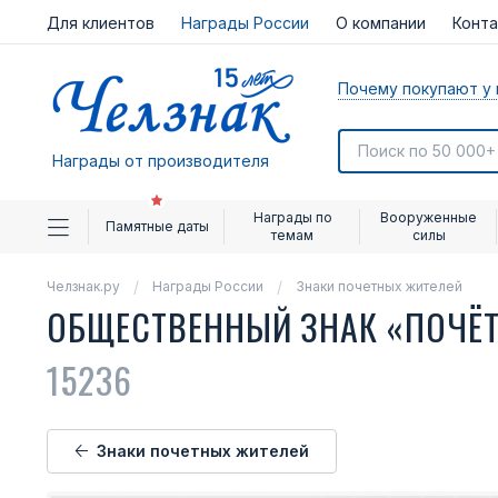
Для клиентов
Награды России
О компании
Конт
Почему покупают у 
Награды от производителя
Награды по
Вооруженные
Памятные даты
темам
силы
Челзнак.ру
Награды России
Знаки почетных жителей
ОБЩЕСТВЕННЫЙ ЗНАК «ПОЧЁТ
15236
Знаки почетных жителей