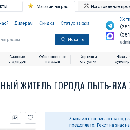
акты
Магазин наград
Изготовление про
Хоти
нас?
Дилерам
Скидки
Статус заказа
(351
(351
Искать
admi
Силовые
Общественные
Кортики и
Флаги 
структуры
награды
статуэтки
сувени
НЫЙ ЖИТЕЛЬ ГОРОДА ПЫТЬ-ЯХА
Знаки изготавливаются под з
предоплате.
Текст на знак н