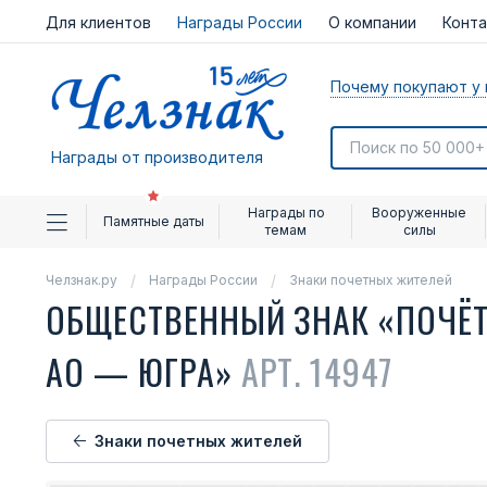
Для клиентов
Награды России
О компании
Конт
Почему покупают у 
Награды от производителя
Награды по
Вооруженные
Памятные даты
темам
силы
Челзнак.ру
Награды России
Знаки почетных жителей
ОБЩЕСТВЕННЫЙ ЗНАК «ПОЧЁТ
АО — ЮГРА»
АРТ. 14947
Знаки почетных жителей