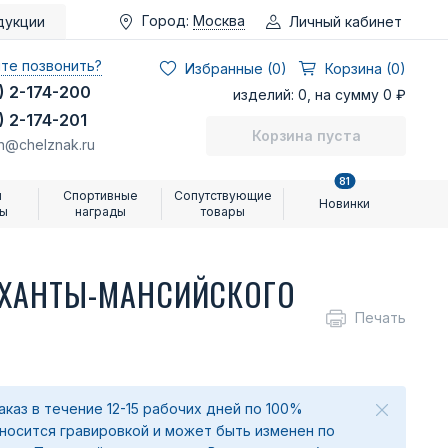
Город:
Москва
Личный кабинет
дукции
те позвонить?
Избранные (
0
)
Корзина (0)
) 2-174-200
изделий: 0, на сумму 0 ₽
) 2-174-201
Корзина пуста
n@chelznak.ru
81
и
Спортивные
Сопутствующие
Новинки
ры
награды
товары
 ХАНТЫ-МАНСИЙСКОГО
Печать
аказ в течение 12-15 рабочих дней по 100%
аносится гравировкой и может быть изменен по