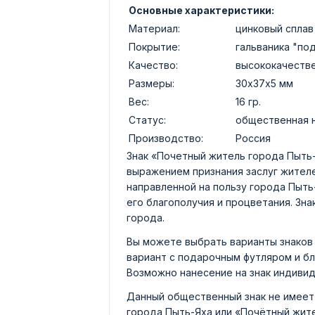
Основные характеристики:
Материал:
цинковый сплав
Покрытие:
гальваника "по
Качество:
высококачеств
Размеры:
30х37х5 мм
Вес:
16 гр.
Статус:
общественная 
Производство:
Россия
Знак «Почетный житель города Пыть
выражением признания заслуг жителе
направленной на пользу города Пыт
его благополучия и процветания. Зн
города.
Вы можете выбрать варианты знаков 
вариант с подарочным футляром и б
Возможно нанесение на знак индивид
Данный общественный знак не имеет
города Пыть-Яха или «Почётный жите