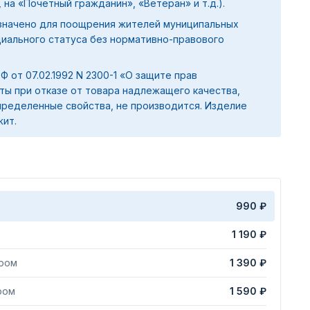
 на «Почетный гражданин», «Ветеран» и т.д.).
значено для поощрения жителей муниципальных
циального статуса без нормативно-правового
 РФ от 07.02.1992 N 2300-1 «О защите прав
ты при отказе от товара надлежащего качества,
ределенные свойства, не производится. Изделие
жит.
990 ₽
1 190 ₽
яром
1 390 ₽
ром
1 590 ₽