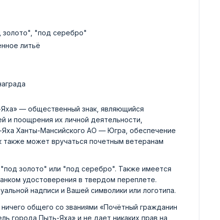
д золото", "под серебро"
енное литьё
награда
-Яха» — общественный знак, являющийся
й и поощрения их личной деятельности,
ь-Яха Ханты-Мансийского АО — Югра, обеспечение
ак также может вручаться почетным ветеранам
"под золото" или "под серебро". Также имеется
ланком удостоверения в твердом переплете.
уальной надписи и Вашей символики или логотипа.
 ничего общего со званиями «Почётный гражданин
ль города Пыть-Яха» и не дает никаких прав на