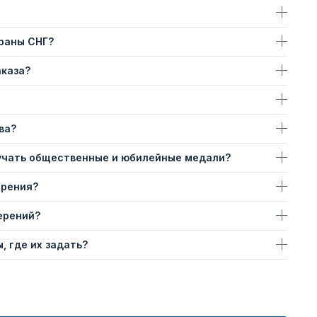
траны СНГ?
аказа?
ва?
учать общественные и юбилейные медали?
ерения?
ерений?
, где их задать?