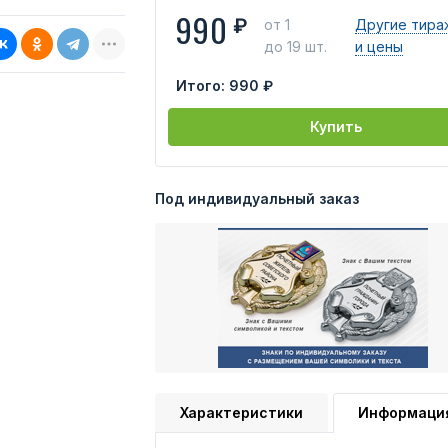
990
₽
от 1
Другие тира
до 19 шт.
и цены
Итого:
990 ₽
Купить
Под индивидуальный заказ
Характеристики
Информаци