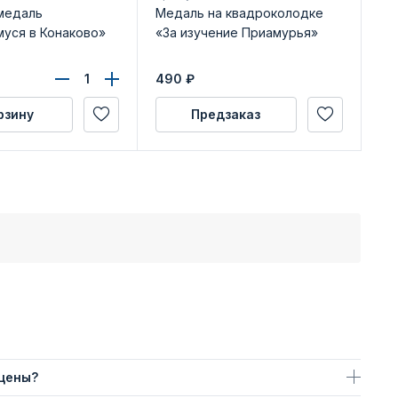
медаль
Медаль на квадроколодке
Ге
уся в Конаково»
«За изучение Приамурья»
об
490
₽
40
рзину
Предзаказ
 цены?