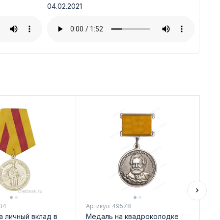
04.02.2021
04
Артикул: 49578
Арт
а личный вклад в
Медаль на квадроколодке
Ме