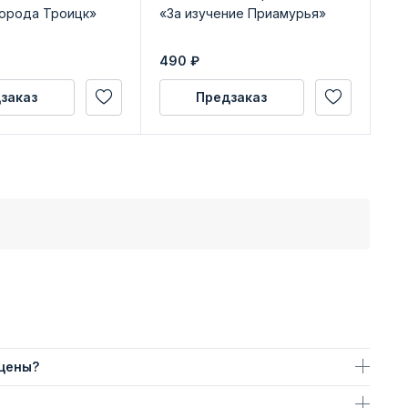
города Троицк»
«За изучение Приамурья»
Ин
(с
490
₽
заказ
Предзаказ
 цены?