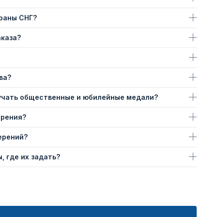
траны СНГ?
аказа?
ва?
учать общественные и юбилейные медали?
ерения?
ерений?
, где их задать?