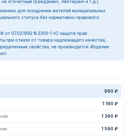
 на «Почетный гражданин», «Ветеран» и т.д.).
значено для поощрения жителей муниципальных
циального статуса без нормативно-правового
 РФ от 07.02.1992 N 2300-1 «О защите прав
ты при отказе от товара надлежащего качества,
ределенные свойства, не производится. Изделие
жит.
990 ₽
1 190 ₽
яром
1 390 ₽
ром
1 590 ₽