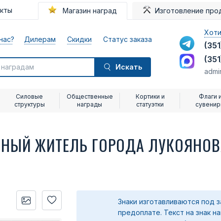
акты
Магазин наград
Изготовление про
Хоти
нас?
Дилерам
Скидки
Статус заказа
(351
(351
Искать
admi
Силовые
Общественные
Кортики и
Флаги 
структуры
награды
статуэтки
сувени
ТНЫЙ ЖИТЕЛЬ ГОРОДА ЛУКОЯНО
Знаки изготавливаются под з
предоплате.
Текст на знак н