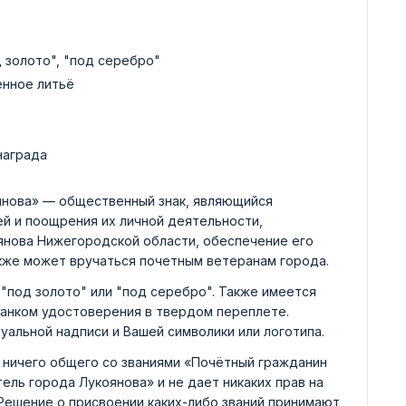
д золото", "под серебро"
енное литьё
награда
янова» — общественный знак, являющийся
й и поощрения их личной деятельности,
янова Нижегородской области, обеспечение его
акже может вручаться почетным ветеранам города.
"под золото" или "под серебро". Также имеется
ланком удостоверения в твердом переплете.
уальной надписи и Вашей символики или логотипа.
 ничего общего со званиями «Почётный гражданин
ель города Лукоянова» и не дает никаких прав на
 Решение о присвоении каких-либо званий принимают