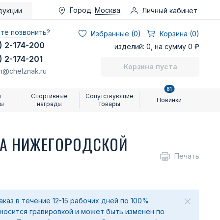
Город:
Москва
Личный кабинет
дукции
те позвонить?
Избранные (
0
)
Корзина (0)
) 2-174-200
изделий: 0, на сумму 0 ₽
) 2-174-201
Корзина пуста
n@chelznak.ru
81
и
Спортивные
Сопутствующие
Новинки
ры
награды
товары
ВА НИЖЕГОРОДСКОЙ
Печать
аказ в течение 12-15 рабочих дней по 100%
аносится гравировкой и может быть изменен по