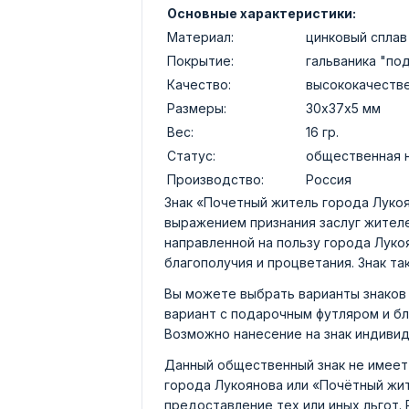
Основные характеристики:
Материал:
цинковый сплав
Покрытие:
гальваника "по
Качество:
высококачеств
Размеры:
30х37х5 мм
Вес:
16 гр.
Статус:
общественная 
Производство:
Россия
Знак «Почетный житель города Луко
выражением признания заслуг жителе
направленной на пользу города Луко
благополучия и процветания. Знак т
Вы можете выбрать варианты знаков 
вариант с подарочным футляром и б
Возможно нанесение на знак индивид
Данный общественный знак не имеет
города Лукоянова или «Почётный жит
предоставление тех или иных льгот.