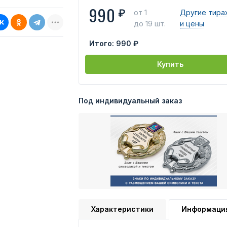
990
₽
от 1
Другие тира
до 19 шт.
и цены
Итого:
990 ₽
Купить
Под индивидуальный заказ
Характеристики
Информаци