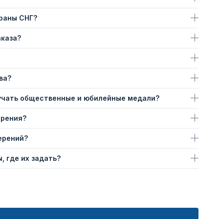
траны СНГ?
аказа?
ва?
учать общественные и юбилейные медали?
ерения?
ерений?
, где их задать?