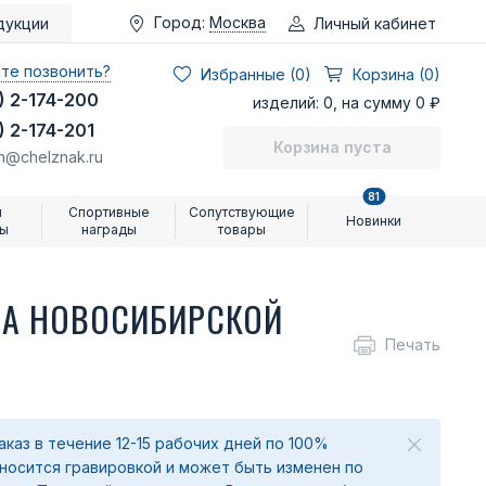
Город:
Москва
Личный кабинет
дукции
те позвонить?
Избранные (
0
)
Корзина (0)
) 2-174-200
изделий: 0, на сумму 0 ₽
) 2-174-201
Корзина пуста
n@chelznak.ru
81
и
Спортивные
Сопутствующие
Новинки
ры
награды
товары
ВА НОВОСИБИРСКОЙ
Печать
аказ в течение 12-15 рабочих дней по 100%
аносится гравировкой и может быть изменен по