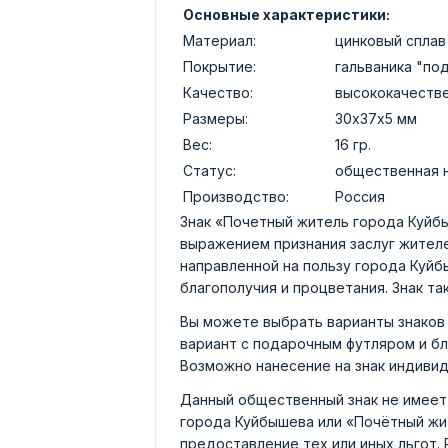
Основные характеристики:
Материал:
цинковый сплав
Покрытие:
гальваника "по
Качество:
высококачеств
Размеры:
30х37х5 мм
Вес:
16 гр.
Статус:
общественная 
Производство:
Россия
Знак «Почетный житель города Куйб
выражением признания заслуг жителе
направленной на пользу города Куй
благополучия и процветания. Знак т
Вы можете выбрать варианты знаков 
вариант с подарочным футляром и б
Возможно нанесение на знак индивид
Данный общественный знак не имеет
города Куйбышева или «Почётный жит
предоставление тех или иных льгот.