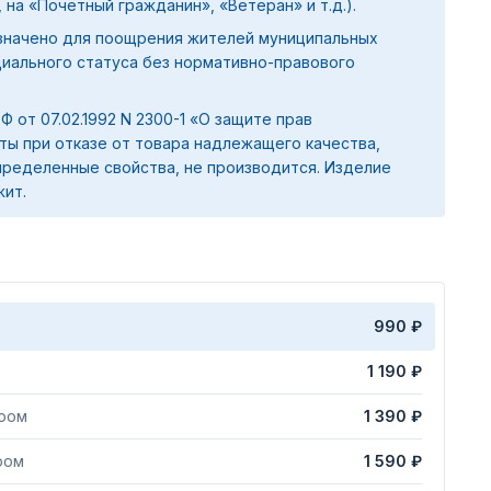
 на «Почетный гражданин», «Ветеран» и т.д.).
значено для поощрения жителей муниципальных
циального статуса без нормативно-правового
 РФ от 07.02.1992 N 2300-1 «О защите прав
ты при отказе от товара надлежащего качества,
ределенные свойства, не производится. Изделие
жит.
990 ₽
1 190 ₽
яром
1 390 ₽
ром
1 590 ₽