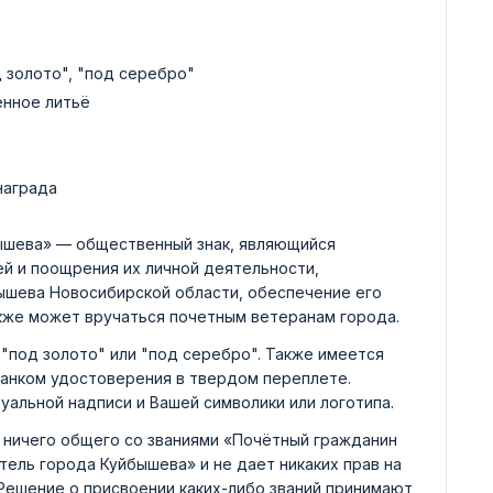
д золото", "под серебро"
енное литьё
награда
ышева» — общественный знак, являющийся
й и поощрения их личной деятельности,
бышева Новосибирской области, обеспечение его
акже может вручаться почетным ветеранам города.
"под золото" или "под серебро". Также имеется
ланком удостоверения в твердом переплете.
уальной надписи и Вашей символики или логотипа.
 ничего общего со званиями «Почётный гражданин
ель города Куйбышева» и не дает никаких прав на
 Решение о присвоении каких-либо званий принимают