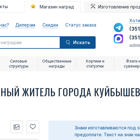
акты
Магазин наград
Изготовление про
Хоти
нас?
Дилерам
Скидки
Статус заказа
(351
(351
Искать
admi
Силовые
Общественные
Кортики и
Флаги 
структуры
награды
статуэтки
сувени
ТНЫЙ ЖИТЕЛЬ ГОРОДА КУЙБЫШЕ
Знаки изготавливаются под з
предоплате.
Текст на знак н