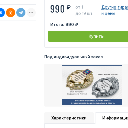
990
₽
от 1
Другие тира
до 19 шт.
и цены
Итого:
990 ₽
Купить
Под индивидуальный заказ
Характеристики
Информаци