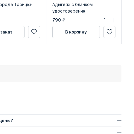
города Троицк»
Адыгея» с бланком
«Р
удостоверения
790
₽
47
заказ
В корзину
 цены?