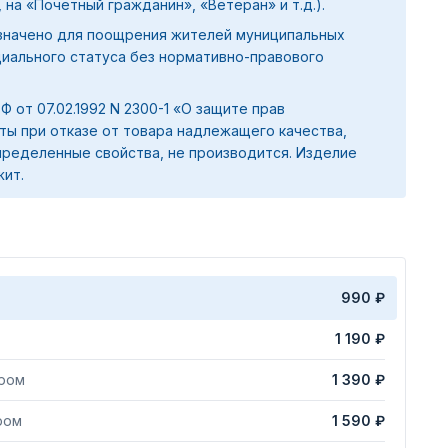
 на «Почетный гражданин», «Ветеран» и т.д.).
значено для поощрения жителей муниципальных
циального статуса без нормативно-правового
 РФ от 07.02.1992 N 2300-1 «О защите прав
ты при отказе от товара надлежащего качества,
ределенные свойства, не производится. Изделие
жит.
990 ₽
1 190 ₽
яром
1 390 ₽
ром
1 590 ₽