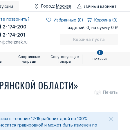
Город:
Москва
Личный кабинет
дукции
те позвонить?
Избранные (
0
)
Корзина (0)
) 2-174-200
изделий: 0, на сумму 0 ₽
) 2-174-201
Корзина пуста
n@chelznak.ru
81
и
Спортивные
Сопутствующие
Новинки
ры
награды
товары
РЯНСКОЙ ОБЛАСТИ»
Печать
аказ в течение 12-15 рабочих дней по 100%
аносится гравировкой и может быть изменен по