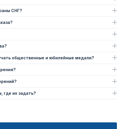
траны СНГ?
аказа?
ва?
учать общественные и юбилейные медали?
ерения?
ерений?
, где их задать?