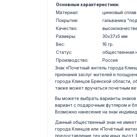
Основные характеристики:
Материал:
цинковый сплав
Покрытие:
гальваника "по
Качество:
высококачеств
Размеры:
30х37х5 мм
Вес:
16 гр.
Статус:
общественная 
Производство:
Россия
Знак «Почетный житель города Клин
признания заслуг жителей и поощрен
города Клинцов Брянской области, о
также может вручаться почетным ве
Вы можете выбрать варианты знаков 
вариант с подарочным футляром и б
Возможно нанесение на знак индивид
Данный общественный знак не имеет
города Клинцов или «Почётный жител
предоставление тех или иных льгот.