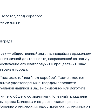
д золото", "под серебро"
енное литьё
награда
цов» — общественный знак, являющийся выражением
ия их личной деятельности, направленной на пользу
беспечение его благополучия и процветания. Знак
теранам города.
"под золото" или "под серебро". Также имеется
ланком удостоверения в твердом переплете.
уальной надписи и Вашей символики или логотипа.
 ничего общего со званиями «Почётный гражданин
ь города Клинцов» и не дает никаких прав на
 Решение о присвоении каких-либо званий принимают