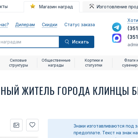
акты
Магазин наград
Изготовление про
Хоти
нас?
Дилерам
Скидки
Статус заказа
(351
(351
Искать
admi
Силовые
Общественные
Кортики и
Флаги 
структуры
награды
статуэтки
сувени
ТНЫЙ ЖИТЕЛЬ ГОРОДА КЛИНЦЫ Б
Знаки изготавливаются под з
предоплате.
Текст на знак н