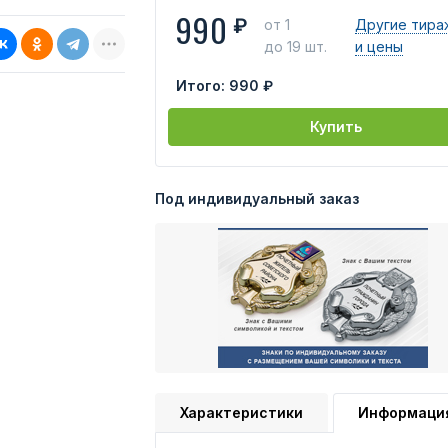
990
₽
от 1
Другие тира
до 19 шт.
и цены
Итого:
990 ₽
Купить
Под индивидуальный заказ
Характеристики
Информаци