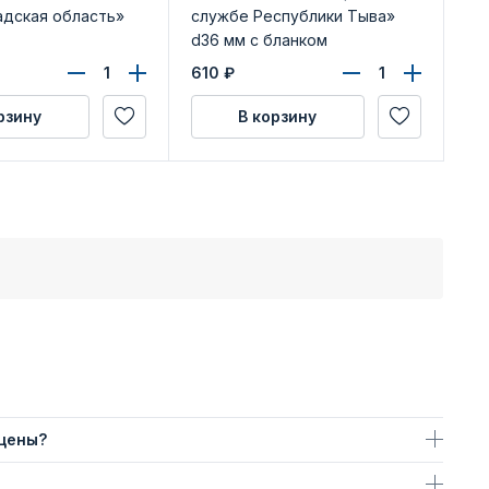
адская область»
службе Республики Тыва»
г.
d36 мм с бланком
удостоверения
610
₽
29
рзину
В корзину
 цены?