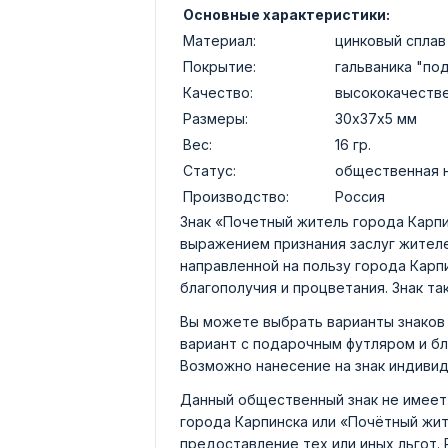
Основные характеристики:
Материал:
цинковый сплав
Покрытие:
гальваника "по
Качество:
высококачеств
Размеры:
30х37х5 мм
Вес:
16 гр.
Статус:
общественная 
Производство:
Россия
Знак «Почетный житель города Карп
выражением признания заслуг жителе
направленной на пользу города Карп
благополучия и процветания. Знак т
Вы можете выбрать варианты знаков 
вариант с подарочным футляром и б
Возможно нанесение на знак индивид
Данный общественный знак не имеет
города Карпинска или «Почётный жит
предоставление тех или иных льгот.