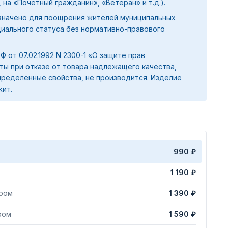
 на «Почетный гражданин», «Ветеран» и т.д.).
значено для поощрения жителей муниципальных
циального статуса без нормативно-правового
 РФ от 07.02.1992 N 2300-1 «О защите прав
ты при отказе от товара надлежащего качества,
ределенные свойства, не производится. Изделие
жит.
990 ₽
1 190 ₽
яром
1 390 ₽
ром
1 590 ₽