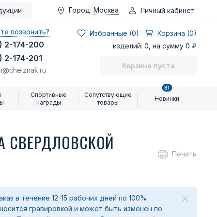
Город:
Москва
Личный кабинет
дукции
те позвонить?
Избранные (
0
)
Корзина (0)
) 2-174-200
изделий: 0, на сумму 0 ₽
) 2-174-201
Корзина пуста
n@chelznak.ru
81
и
Спортивные
Сопутствующие
Новинки
ры
награды
товары
А СВЕРДЛОВСКОЙ
Печать
аказ в течение 12-15 рабочих дней по 100%
аносится гравировкой и может быть изменен по