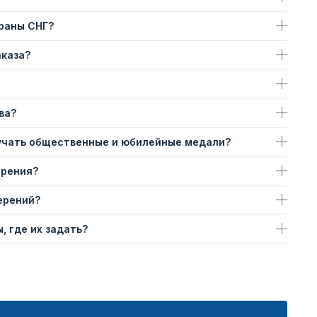
траны СНГ?
аказа?
ва?
учать общественные и юбилейные медали?
ерения?
ерений?
, где их задать?