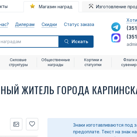
акты
Магазин наград
Изготовление про
Хоти
нас?
Дилерам
Скидки
Статус заказа
(351
(351
Искать
admi
Силовые
Общественные
Кортики и
Флаги 
структуры
награды
статуэтки
сувени
ТНЫЙ ЖИТЕЛЬ ГОРОДА КАРПИНСК
Знаки изготавливаются под з
предоплате.
Текст на знак н