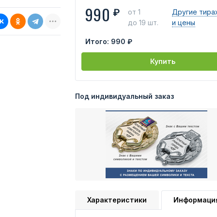
990
₽
от 1
Другие тира
до 19 шт.
и цены
Итого:
990 ₽
Купить
Под индивидуальный заказ
Характеристики
Информаци