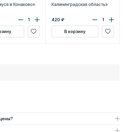
уся в Конаково»
Калининградская область»
«З
420
₽
49
рзину
В корзину
 цены?