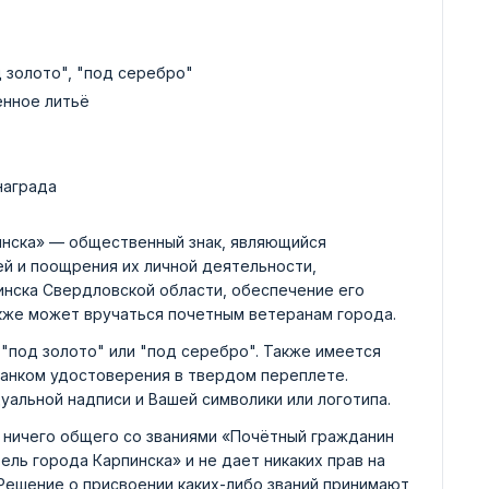
д золото", "под серебро"
енное литьё
награда
инска» — общественный знак, являющийся
й и поощрения их личной деятельности,
инска Свердловской области, обеспечение его
акже может вручаться почетным ветеранам города.
"под золото" или "под серебро". Также имеется
ланком удостоверения в твердом переплете.
уальной надписи и Вашей символики или логотипа.
 ничего общего со званиями «Почётный гражданин
ель города Карпинска» и не дает никаких прав на
 Решение о присвоении каких-либо званий принимают