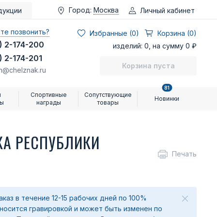
Город:
Москва
Личный кабинет
дукции
те позвонить?
Избранные (
0
)
Корзина (0)
) 2-174-200
изделий: 0, на сумму 0 ₽
) 2-174-201
Корзина пуста
n@chelznak.ru
81
и
Спортивные
Сопутствующие
Новинки
ры
награды
товары
КА РЕСПУБЛИКИ
Печать
аказ в течение 12-15 рабочих дней по 100%
аносится гравировкой и может быть изменен по