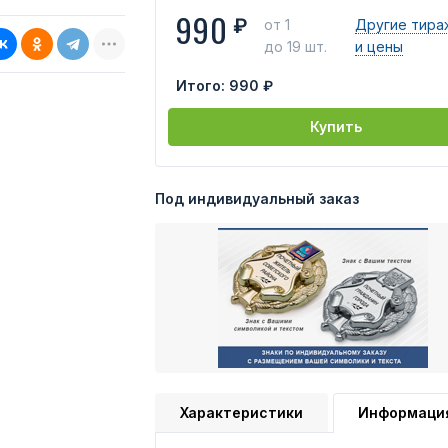
990
₽
от 1
Другие тира
до 19 шт.
и цены
Итого:
990 ₽
Купить
Под индивидуальный заказ
Характеристики
Информаци