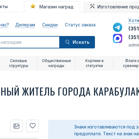
акты
Магазин наград
Изготовление про
Хоти
нас?
Дилерам
Скидки
Статус заказа
(351
(351
Искать
admi
Силовые
Общественные
Кортики и
Флаги 
структуры
награды
статуэтки
сувени
НЫЙ ЖИТЕЛЬ ГОРОДА КАРАБУЛА
Знаки изготавливаются под з
предоплате.
Текст на знак н