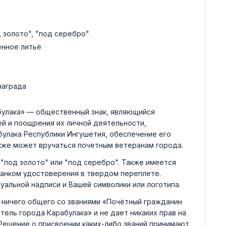
д золото", "под серебро"
енное литьё
награда
булака» — общественный знак, являющийся
й и поощрения их личной деятельности,
булака Республики Ингушетия, обеспечение его
акже может вручаться почетным ветеранам города.
"под золото" или "под серебро". Также имеется
ланком удостоверения в твердом переплете.
уальной надписи и Вашей символики или логотипа.
 ничего общего со званиями «Почётный гражданин
тель города Карабулака» и не дает никаких прав на
 Решение о присвоении каких-либо званий принимают