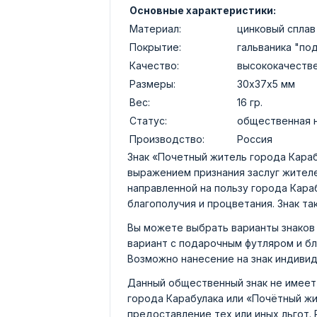
Основные характеристики:
Материал:
цинковый сплав
Покрытие:
гальваника "по
Качество:
высококачеств
Размеры:
30х37х5 мм
Вес:
16 гр.
Статус:
общественная 
Производство:
Россия
Знак «Почетный житель города Кара
выражением признания заслуг жителе
направленной на пользу города Кара
благополучия и процветания. Знак т
Вы можете выбрать варианты знаков 
вариант с подарочным футляром и б
Возможно нанесение на знак индивид
Данный общественный знак не имеет
города Карабулака или «Почётный жи
предоставление тех или иных льгот.