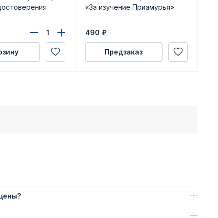
достоверения
«За изучение Приамурья»
ра
490
₽
39
рзину
Предзаказ
 цены?