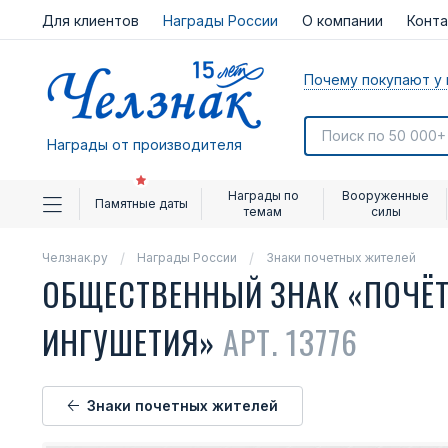
Для клиентов
Награды России
О компании
Конт
Почему покупают у 
Награды от производителя
Награды по
Вооруженные
Памятные даты
темам
силы
Челзнак.ру
Награды России
Знаки почетных жителей
ОБЩЕСТВЕННЫЙ ЗНАК «ПОЧЁТ
ИНГУШЕТИЯ»
АРТ. 13776
Знаки почетных жителей