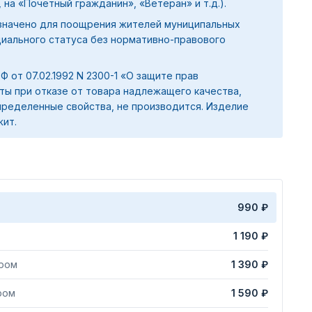
 на «Почетный гражданин», «Ветеран» и т.д.).
значено для поощрения жителей муниципальных
циального статуса без нормативно-правового
 РФ от 07.02.1992 N 2300-1 «О защите прав
ты при отказе от товара надлежащего качества,
ределенные свойства, не производится. Изделие
жит.
990 ₽
1 190 ₽
яром
1 390 ₽
ром
1 590 ₽