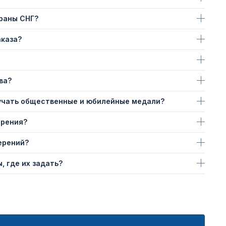
траны СНГ?
аказа?
ва?
учать общественные и юбилейные медали?
ерения?
ерений?
, где их задать?