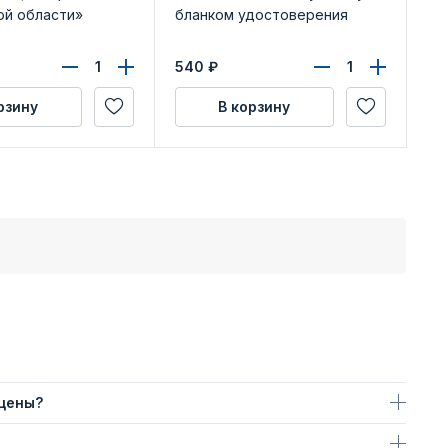
ой области»
бланком удостоверения
Ин
(с
540
₽
рзину
В корзину
 цены?