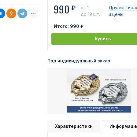
990
₽
от 1
Другие тира
до 19 шт.
и цены
Итого:
990 ₽
Купить
Под индивидуальный заказ
Характеристики
Информаци