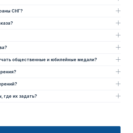
траны СНГ?
аказа?
ва?
учать общественные и юбилейные медали?
ерения?
ерений?
, где их задать?