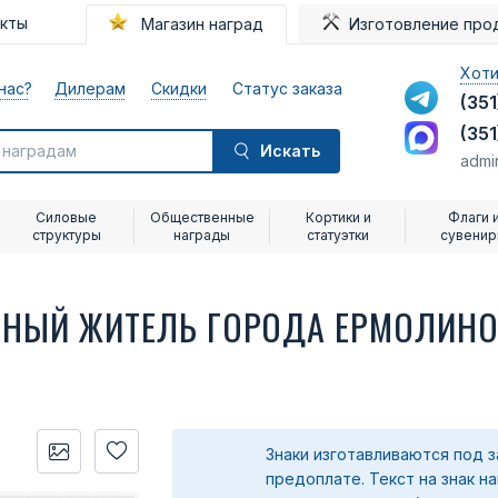
акты
Магазин наград
Изготовление про
Хоти
нас?
Дилерам
Скидки
Статус заказа
(351
(351
Искать
admi
Силовые
Общественные
Кортики и
Флаги 
структуры
награды
статуэтки
сувени
ТНЫЙ ЖИТЕЛЬ ГОРОДА ЕРМОЛИНО
Знаки изготавливаются под з
предоплате.
Текст на знак н