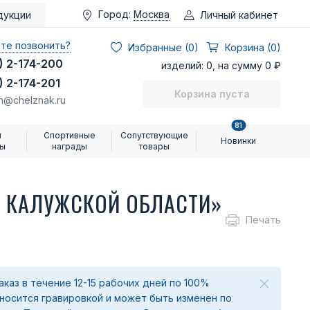
Город:
Москва
Личный кабинет
дукции
те позвонить?
Избранные (
0
)
Корзина (0)
) 2-174-200
изделий: 0, на сумму 0 ₽
) 2-174-201
Корзина пуста
n@chelznak.ru
81
и
Спортивные
Сопутствующие
Новинки
ры
награды
товары
 КАЛУЖСКОЙ ОБЛАСТИ»
Печать
аказ в течение 12-15 рабочих дней по 100%
аносится гравировкой и может быть изменен по