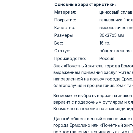
Основные характеристики:
Материал:
цинковый сплав
Покрытие:
гальваника "по
Качество:
высококачеств
Размеры:
30х37х5 мм
Вес:
16 гр.
Статус:
общественная 
Производство:
Россия
Знак «Почетный житель города Ермо
выражением признания заслуг жителе
направленной на пользу города Ермо
благополучия и процветания. Знак т
Вы можете выбрать варианты знаков 
вариант с подарочным футляром и б
Возможно нанесение на знак индивид
Данный общественный знак не имеет
города Ермолино или «Почётный жите
предоставление тех или иных льгот.