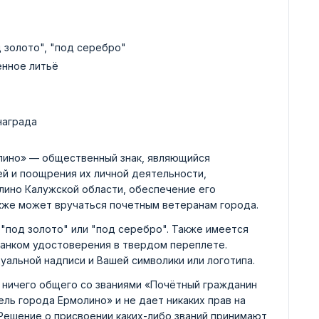
д золото", "под серебро"
енное литьё
награда
лино» — общественный знак, являющийся
й и поощрения их личной деятельности,
лино Калужской области, обеспечение его
акже может вручаться почетным ветеранам города.
"под золото" или "под серебро". Также имеется
ланком удостоверения в твердом переплете.
уальной надписи и Вашей символики или логотипа.
 ничего общего со званиями «Почётный гражданин
ль города Ермолино» и не дает никаких прав на
 Решение о присвоении каких-либо званий принимают