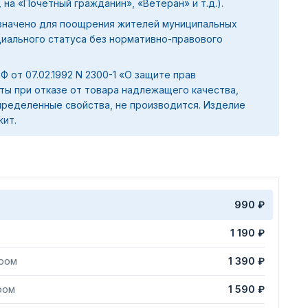
 на «Почетный гражданин», «Ветеран» и т.д.).
значено для поощрения жителей муниципальных
циального статуса без нормативно-правового
 РФ от 07.02.1992 N 2300-1 «О защите прав
ты при отказе от товара надлежащего качества,
ределенные свойства, не производится. Изделие
жит.
990 ₽
1 190 ₽
яром
1 390 ₽
ром
1 590 ₽