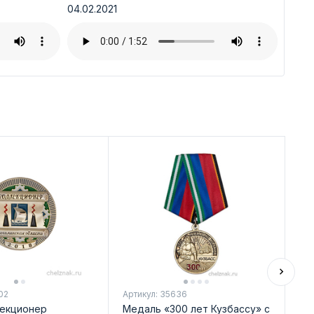
04.02.2021
02
Артикул: 35636
Арт
лекционер
Медаль «300 лет Кузбассу» с
Ме