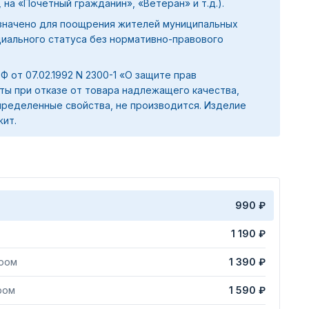
 на «Почетный гражданин», «Ветеран» и т.д.).
значено для поощрения жителей муниципальных
циального статуса без нормативно-правового
 РФ от 07.02.1992 N 2300-1 «О защите прав
ты при отказе от товара надлежащего качества,
ределенные свойства, не производится. Изделие
жит.
990 ₽
1 190 ₽
яром
1 390 ₽
ром
1 590 ₽