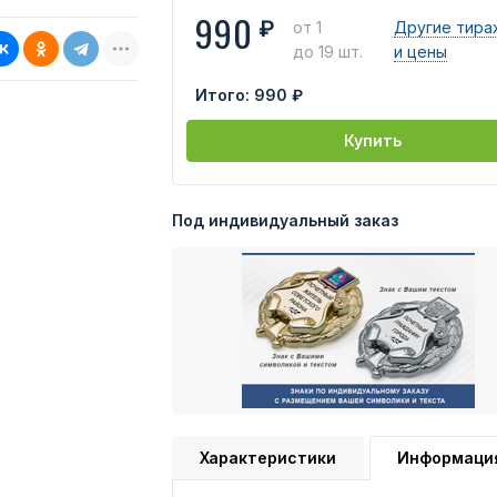
990
₽
от 1
Другие тира
до 19 шт.
и цены
Итого:
990 ₽
Купить
Под индивидуальный заказ
Характеристики
Информаци