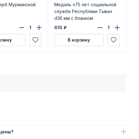
ерб Мурманской
Медаль «75 лет социальной
Ме
службе Республики Тыва»
бл
d36 мм с бланком
удостоверения
610
₽
54
рзину
В корзину
 цены?