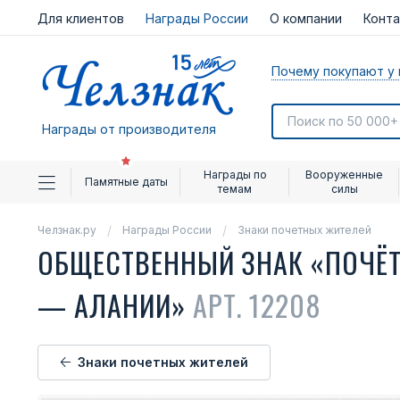
Для клиентов
Награды России
О компании
Конт
Почему покупают у 
Награды от производителя
Награды по
Вооруженные
Памятные даты
темам
силы
Челзнак.ру
Награды России
Знаки почетных жителей
ОБЩЕСТВЕННЫЙ ЗНАК «ПОЧЁТ
— АЛАНИИ»
АРТ. 12208
Знаки почетных жителей