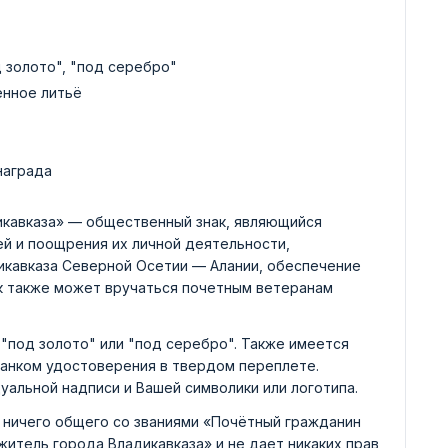
д золото", "под серебро"
енное литьё
награда
икавказа» — общественный знак, являющийся
й и поощрения их личной деятельности,
икавказа Северной Осетии — Алании, обеспечение
ак также может вручаться почетным ветеранам
"под золото" или "под серебро". Также имеется
ланком удостоверения в твердом переплете.
уальной надписи и Вашей символики или логотипа.
 ничего общего со званиями «Почётный гражданин
житель города Владикавказа» и не дает никаких прав