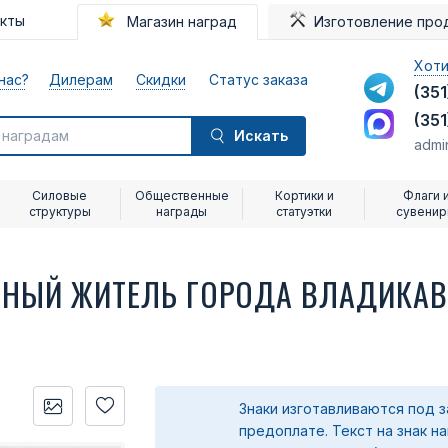
акты
Магазин наград
Изготовление про
Хоти
нас?
Дилерам
Скидки
Статус заказа
(351
(351
Искать
admi
Силовые
Общественные
Кортики и
Флаги 
структуры
награды
статуэтки
сувени
НЫЙ ЖИТЕЛЬ ГОРОДА ВЛАДИКАВ
Знаки изготавливаются под з
предоплате.
Текст на знак н