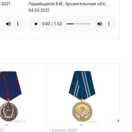
.2021
Ладейщиков В.И., Архангельская обл.,
04.02.2021
Ди
64
Артикул: 18822
Арт