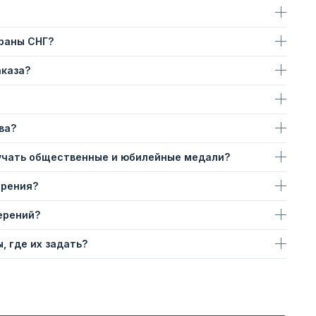
траны СНГ?
аказа?
ва?
учать общественные и юбилейные медали?
ерения?
ерений?
, где их задать?