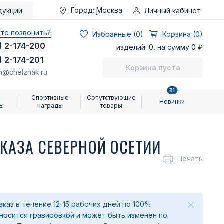
Город:
Москва
Личный кабинет
дукции
те позвонить?
Избранные (
0
)
Корзина (0)
) 2-174-200
изделий: 0, на сумму 0 ₽
) 2-174-201
Корзина пуста
n@chelznak.ru
81
и
Спортивные
Сопутствующие
Новинки
ры
награды
товары
КАЗА СЕВЕРНОЙ ОСЕТИИ
Печать
аказ в течение 12-15 рабочих дней по 100%
аносится гравировкой и может быть изменен по