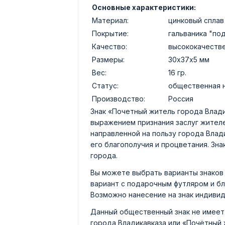
Основные характеристики:
Материал:
цинковый сплав
Покрытие:
гальваника "по
Качество:
высококачеств
Размеры:
30х37х5 мм
Вес:
16 гр.
Статус:
общественная 
Производство:
Россия
Знак «Почетный житель города Влад
выражением признания заслуг жителе
направленной на пользу города Влад
его благополучия и процветания. Зн
города.
Вы можете выбрать варианты знаков 
вариант с подарочным футляром и б
Возможно нанесение на знак индивид
Данный общественный знак не имеет
города Владикавказа или «Почётный 